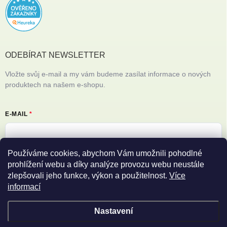
ODEBÍRAT NEWSLETTER
Vložte svůj e-mail a my vám budeme zasílat informace o nových
produktech na našem e-shopu.
E-MAIL
Používáme cookies, abychom Vám umožnili pohodlné
Vložením e-mailu souhlasíte s
podmínkami ochrany osobních údajů
prohlížení webu a díky analýze provozu webu neustále
zlepšovali jeho funkce, výkon a použitelnost.
Více
Přihlásit se
informací
Nastavení