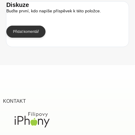
Diskuze
Buďte první, kdo napíše příspěvek k této položce.
Přidat komentář
Z
á
p
a
t
í
KONTAKT