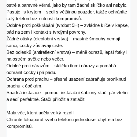
ostré a barevně věrné, jako by tam žádné sklíčko ani nebylo.
Pasuje i s krytem – sedí s většinou pouzder, takže ochráníte
celý telefon bez nutnosti kompromisů.
Odolné proti poškrábání (tvrdost 9H) – zvládne klíče v kapse,
pád na zem i kontakt s tvrdými povrchy.
Žádné otisky (oleofobní vrstva) – mastné šmouhy nemají
šanci, čočky zůstávají čisté.
Bez odlesků (antireflexní vrstva) – méně odrazů, lepší fotky i
na ostrém světle nebo večer.
Odolné proti nárazům – sklíčko tlumí nárazy a pomáhá
ochránit čočky i při pádu.
Ochrana proti prachu – přesné usazení zabraňuje proniknutí
prachu k čočkám.
Snadná instalace - pomocí instalační šablony stačí pár vteřin
a sedí perfektně. Stačí přiložit a zatlačit.
Malá věc, která udělá velký rozdíl.
Chraňte fotoaparát svého telefonu jednoduše, chytře a bez
kompromisů.