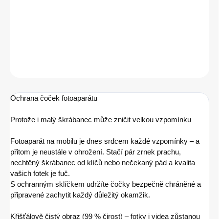
−
+
Přidat do košíku
ZEPTAT SE
HLÍDAT
Ochrana čoček fotoaparátu
Protože i malý škrábanec může zničit velkou vzpomínku
Fotoaparát na mobilu je dnes srdcem každé vzpomínky – a
přitom je neustále v ohrožení. Stačí pár zrnek prachu,
nechtěný škrábanec od klíčů nebo nečekaný pád a kvalita
vašich fotek je fuč.
S ochranným sklíčkem udržíte čočky bezpečně chráněné a
připravené zachytit každý důležitý okamžik.
Křišťálově čistý obraz (99 % čirost) – fotky i videa zůstanou