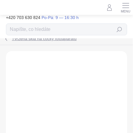
Přejít
na
obsah
+420 703 630 824
Hledat
Tvrzená skla na čočky fotoaparátu
ZNAČKA:
FILIPOVY IPHONY