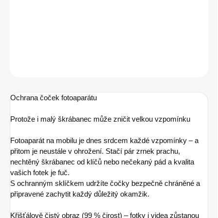
−
+
Přidat do košíku
ZEPTAT SE
HLÍDAT
Ochrana čoček fotoaparátu
Protože i malý škrábanec může zničit velkou vzpomínku
Fotoaparát na mobilu je dnes srdcem každé vzpomínky – a
přitom je neustále v ohrožení. Stačí pár zrnek prachu,
nechtěný škrábanec od klíčů nebo nečekaný pád a kvalita
vašich fotek je fuč.
S ochranným sklíčkem udržíte čočky bezpečně chráněné a
připravené zachytit každý důležitý okamžik.
Křišťálově čistý obraz (99 % čirost) – fotky i videa zůstanou