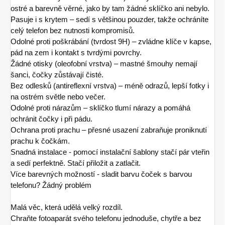
ostré a barevně věrné, jako by tam žádné sklíčko ani nebylo.
Pasuje i s krytem – sedí s většinou pouzder, takže ochráníte
celý telefon bez nutnosti kompromisů.
Odolné proti poškrábání (tvrdost 9H) – zvládne klíče v kapse,
pád na zem i kontakt s tvrdými povrchy.
Žádné otisky (oleofobní vrstva) – mastné šmouhy nemají
šanci, čočky zůstávají čisté.
Bez odlesků (antireflexní vrstva) – méně odrazů, lepší fotky i
na ostrém světle nebo večer.
Odolné proti nárazům – sklíčko tlumí nárazy a pomáhá
ochránit čočky i při pádu.
Ochrana proti prachu – přesné usazení zabraňuje proniknutí
prachu k čočkám.
Snadná instalace - pomocí instalační šablony stačí pár vteřin
a sedí perfektně. Stačí přiložit a zatlačit.
Více barevných možností - sladit barvu čoček s barvou
telefonu? Žádný problém
Malá věc, která udělá velký rozdíl.
Chraňte fotoaparát svého telefonu jednoduše, chytře a bez