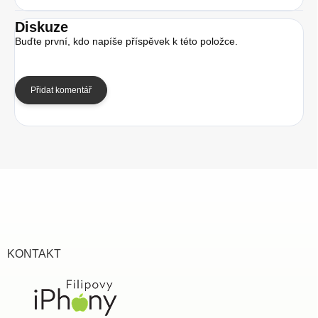
Diskuze
Buďte první, kdo napíše příspěvek k této položce.
Přidat komentář
Z
á
p
a
t
í
KONTAKT