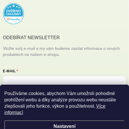
ODEBÍRAT NEWSLETTER
Vložte svůj e-mail a my vám budeme zasílat informace o nových
produktech na našem e-shopu.
E-MAIL
Používáme cookies, abychom Vám umožnili pohodlné
Vložením e-mailu souhlasíte s
podmínkami ochrany osobních údajů
prohlížení webu a díky analýze provozu webu neustále
zlepšovali jeho funkce, výkon a použitelnost.
Více
Přihlásit se
informací
Nastavení