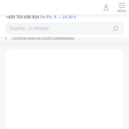
Přejít
na
obsah
+420 703 630 824
Hledat
Tvrzená skla na čočky fotoaparátu
ZNAČKA:
FILIPOVY IPHONY