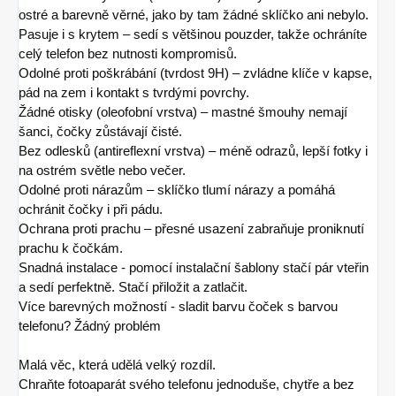
ostré a barevně věrné, jako by tam žádné sklíčko ani nebylo.
Pasuje i s krytem – sedí s většinou pouzder, takže ochráníte
celý telefon bez nutnosti kompromisů.
Odolné proti poškrábání (tvrdost 9H) – zvládne klíče v kapse,
pád na zem i kontakt s tvrdými povrchy.
Žádné otisky (oleofobní vrstva) – mastné šmouhy nemají
šanci, čočky zůstávají čisté.
Bez odlesků (antireflexní vrstva) – méně odrazů, lepší fotky i
na ostrém světle nebo večer.
Odolné proti nárazům – sklíčko tlumí nárazy a pomáhá
ochránit čočky i při pádu.
Ochrana proti prachu – přesné usazení zabraňuje proniknutí
prachu k čočkám.
Snadná instalace - pomocí instalační šablony stačí pár vteřin
a sedí perfektně. Stačí přiložit a zatlačit.
Více barevných možností - sladit barvu čoček s barvou
telefonu? Žádný problém
Malá věc, která udělá velký rozdíl.
Chraňte fotoaparát svého telefonu jednoduše, chytře a bez