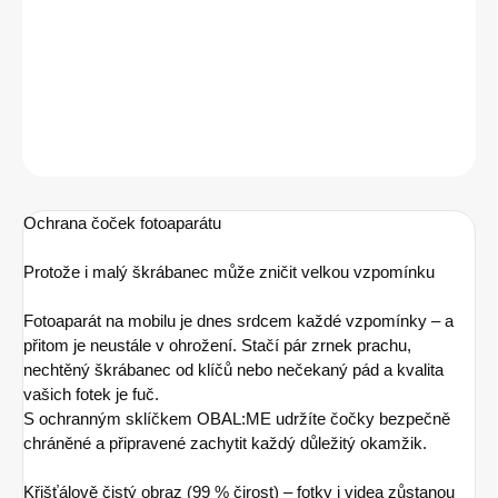
−
+
Přidat do košíku
ZEPTAT SE
HLÍDAT
Ochrana čoček fotoaparátu
Protože i malý škrábanec může zničit velkou vzpomínku
Fotoaparát na mobilu je dnes srdcem každé vzpomínky – a
přitom je neustále v ohrožení. Stačí pár zrnek prachu,
nechtěný škrábanec od klíčů nebo nečekaný pád a kvalita
vašich fotek je fuč.
S ochranným sklíčkem OBAL:ME udržíte čočky bezpečně
chráněné a připravené zachytit každý důležitý okamžik.
Křišťálově čistý obraz (99 % čirost) – fotky i videa zůstanou