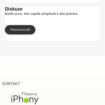
Diskuze
Buďte první, kdo napíše příspěvek k této položce.
Přidat komentář
Z
á
p
a
t
í
KONTAKT