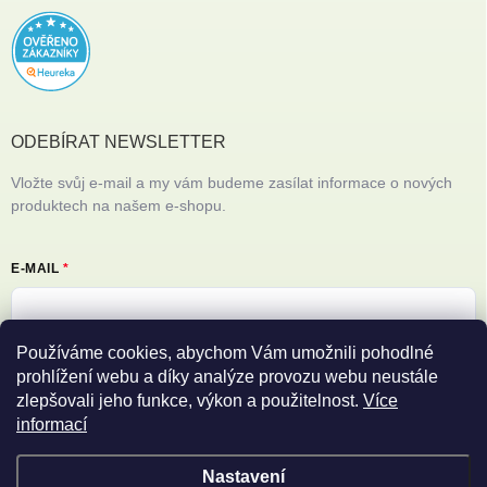
ODEBÍRAT NEWSLETTER
Vložte svůj e-mail a my vám budeme zasílat informace o nových
produktech na našem e-shopu.
E-MAIL
Používáme cookies, abychom Vám umožnili pohodlné
Vložením e-mailu souhlasíte s
podmínkami ochrany osobních údajů
prohlížení webu a díky analýze provozu webu neustále
zlepšovali jeho funkce, výkon a použitelnost.
Více
Přihlásit se
informací
Nastavení