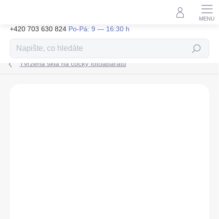
Přejít
na
obsah
+420 703 630 824
Hledat
Tvrzená skla na čočky fotoaparátu
ZNAČKA:
FILIPOVY IPHONY