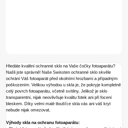
DETAILNÍ INFORMACE
−
+
Přidat do košíku
ZEPTAT SE
HLÍDAT
Hledáte kvalitní ochranné sklo na Vaše čočky fotoaparátu?
Našli jste správně! Naše Swissten ochranné sklo skvěle
ochrání Váš fotoaparát před okolními hrozbami a případným
poškozením. Velikou výhodou u skla je, že pokryje kompletně
celý povrch fotoaparátu, včetně svítilny. Jelikož je sklo
transparentní, nijak neovlivňuje kvalitu fotek ani při focení
bleskem. Díky velmi malé tloušťce skla vás ani váš kryt
nebude nijak omezovat.
Výhody skla na ochranu fotoaparátu: