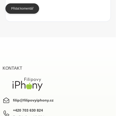
Přidat komentář
Z
á
p
a
t
í
KONTAKT
filip
@
filipovyiphony.cz
+420 703 630 824