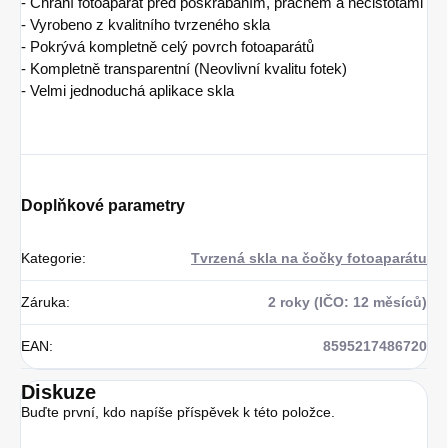
- Chrání fotoaparát před poškrábáním, prachem a nečistotami
- Vyrobeno z kvalitního tvrzeného skla
- Pokrývá kompletně celý povrch fotoaparátů
- Kompletně transparentní (Neovlivní kvalitu fotek)
- Velmi jednoduchá aplikace skla
Doplňkové parametry
Kategorie
:
Tvrzená skla na čočky fotoaparátu
Záruka
:
2 roky (IČO: 12 měsíců)
EAN
:
8595217486720
Diskuze
Buďte první, kdo napíše příspěvek k této položce.