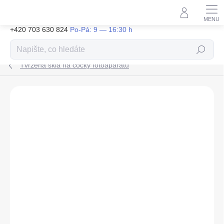
Přejít
na
obsah
+420 703 630 824
Hledat
Tvrzená skla na čočky fotoaparátu
ZNAČKA:
SWISSTEN