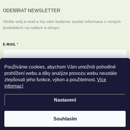
ODEBÍRAT NEWSLETTER
Vložte svůj e-mail a my vám budeme zasílat informace o nových
produktech na našem e-shopu.
E-MAIL
Používáme cookies, abychom Vám umožnili pohodlné
Vložením e-mailu souhlasíte s
podmínkami ochrany osobních údajů
prohlížení webu a díky analýze provozu webu neustále
zlepšovali jeho funkce, výkon a použitelnost.
Více
Přihlásit se
informací
Nastavení
Copyright 2026
Filipovy iPhony
. Všechna práva vyhrazena.
Souhlasím
Vytvořil Shoptet