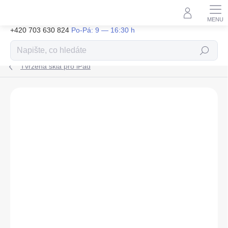
Přejít
na
obsah
+420 703 630 824
Hledat
Tvrzená skla pro iPad
ZNAČKA:
NILLKIN