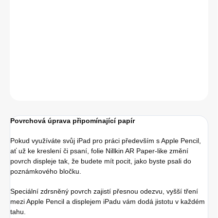
cena:
DETAILNÍ INFORMACE
−
+
Přidat do košíku
ZEPTAT SE
HLÍDAT
Povrchová úprava připomínající papír
Pokud využíváte svůj iPad pro práci především s Apple Pencil,
ať už ke kreslení či psaní, folie Nillkin AR Paper-like změní
povrch displeje tak, že budete mít pocit, jako byste psali do
poznámkového bločku.
Speciální zdrsněný povrch zajistí přesnou odezvu, vyšší tření
mezi Apple Pencil a displejem iPadu vám dodá jistotu v každém
tahu.