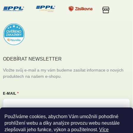
ODEBÍRAT NEWSLETTER
Vložte svůj e-mail a my vám budeme zasílat informace o nových
produktech na našem e-shopu.
E-MAIL
Používáme cookies, abychom Vám umožnili pohodlné
Vložením e-mailu souhlasíte s
podmínkami ochrany osobních údajů
prohlížení webu a díky analýze provozu webu neustále
zlepšovali jeho funkce, výkon a použitelnost.
Více
Přihlásit se