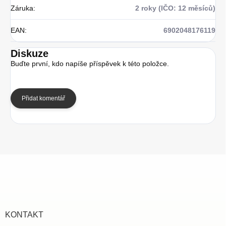
Záruka
:
2 roky (IČO: 12 měsíců)
EAN
:
6902048176119
Diskuze
Buďte první, kdo napíše příspěvek k této položce.
Přidat komentář
Z
á
p
a
t
í
KONTAKT