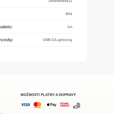
195949085611
Bílá
kabelu
:
1m
ncovky
:
USB-C/Lightning
MOŽNOSTI PLATBY A DOPRAVY