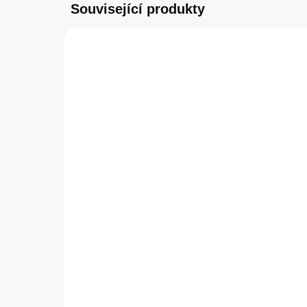
Související produkty
NOVIN
SKLADEM
(>5 KS)
Apple Beats USB-
MA
C/Lightning napájecí
C/
kabel 1,5m sytě černý
29
590 Kč
239
487,60 Kč bez DPH