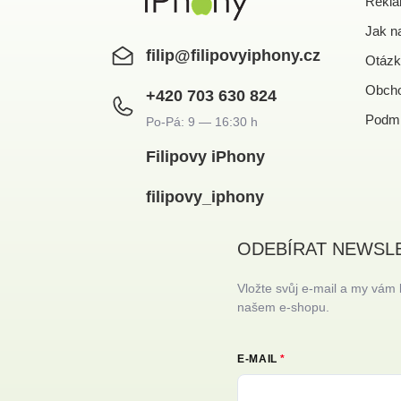
Rekla
Jak n
filip
@
filipovyiphony.cz
Otázk
Obcho
+420 703 630 824
Podmí
Filipovy iPhony
filipovy_iphony
ODEBÍRAT NEWSL
Vložte svůj e-mail a my vám
našem e-shopu.
E-MAIL