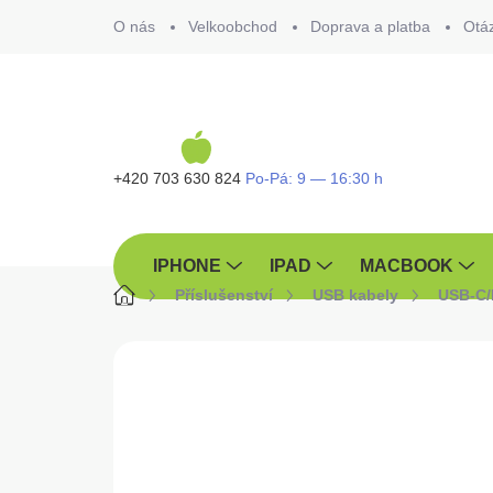
Přejít
O nás
Velkoobchod
Doprava a platba
Otá
na
obsah
+420 703 630 824
IPHONE
IPAD
MACBOOK
Domů
Příslušenství
USB kabely
USB-C/
ZNAČKA:
APPLE