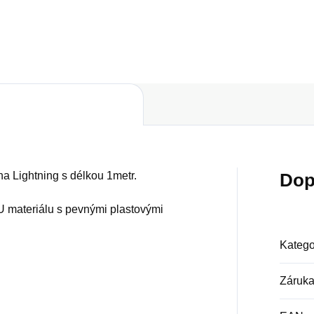
Do košíku
a Lightning s délkou 1metr.
Dop
U materiálu s pevnými plastovými
Katego
Záruk