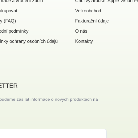
mace a vrácení zboží
Chci vyzkoušet Apple Vision P
akupovat
Velkoobchod
y (FAQ)
Fakturační údaje
dní podmínky
O nás
nky ochrany osobních údajů
Kontakty
ETTER
 budeme zasílat informace o nových produktech na