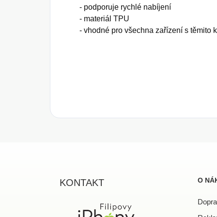
- podporuje rychlé nabíjení
- materiál TPU
- vhodné pro všechna zařízení s těmito 
Z
á
p
a
O NÁ
KONTAKT
t
í
Dopra