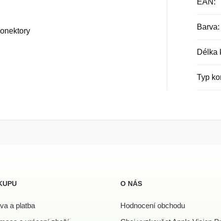
EAN
:
Barva
:
konektory
Délka 
Typ ko
KUPU
O NÁS
va a platba
Hodnocení obchodu