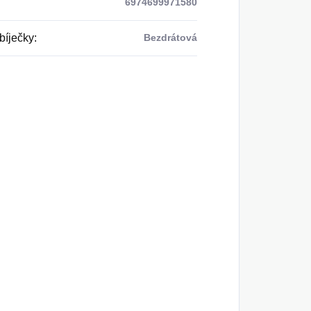
6974699971580
bíječky
:
Bezdrátová