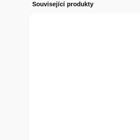
Související produkty
NOVIN
SKLADEM
(>5 KS)
Apple nabíjecí kabel USB-
MA
C/USB-C 60W, 1m (bulk
C/
balení)
29
349 Kč
239
288,43 Kč bez DPH