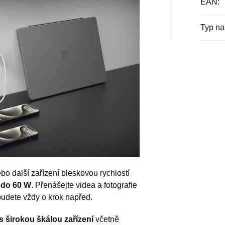
EAN
:
Typ na
o další zařízení bleskovou rychlostí
 do 60 W
. Přenášejte videa a fotografie
budete vždy o krok napřed.
s širokou škálou zařízení
včetně