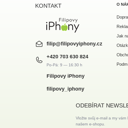
a
O NÁ
KONTAKT
t
í
Dopra
Rekla
Jak n
filip
@
filipovyiphony.cz
Otázk
Obcho
+420 703 630 824
Podmí
Filipovy iPhony
filipovy_iphony
ODEBÍRAT NEWSL
Vložte svůj e-mail a my vám
našem e-shopu.