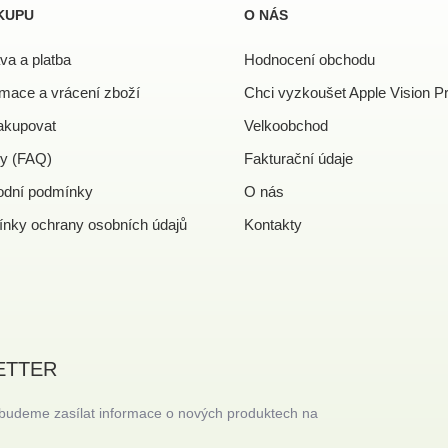
KUPU
O NÁS
va a platba
Hodnocení obchodu
mace a vrácení zboží
Chci vyzkoušet Apple Vision P
akupovat
Velkoobchod
y (FAQ)
Fakturační údaje
dní podmínky
O nás
nky ochrany osobních údajů
Kontakty
ETTER
 budeme zasílat informace o nových produktech na