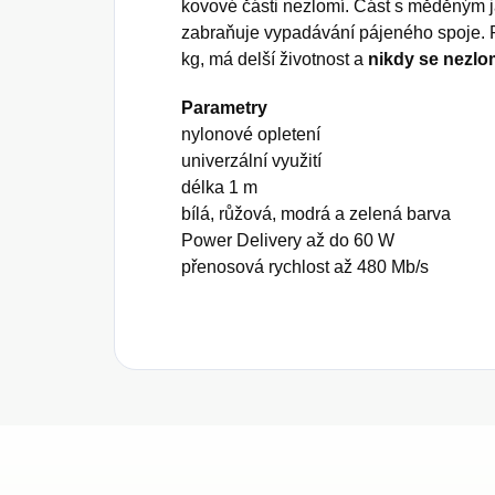
kovové části nezlomí. Část s měděným j
zabraňuje vypadávání pájeného spoje. 
kg, má delší životnost a
nikdy se nezlo
Parametry
nylonové opletení
univerzální využití
délka 1 m
bílá, růžová, modrá a zelená barva
Power Delivery až do 60 W
přenosová rychlost až 480 Mb/s
Z
á
p