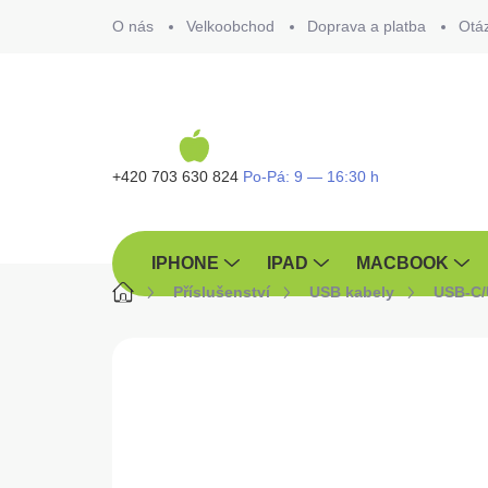
Přejít
O nás
Velkoobchod
Doprava a platba
Otá
na
obsah
+420 703 630 824
IPHONE
IPAD
MACBOOK
Domů
Příslušenství
USB kabely
USB-C
ZNAČKA:
CUBENEST