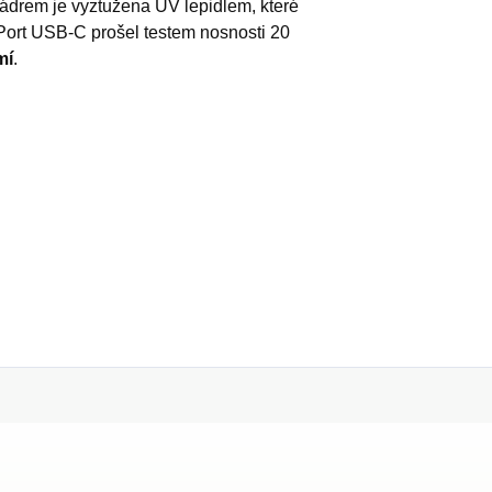
ádrem je vyztužena UV lepidlem, které
Port USB-C prošel testem nosnosti 20
mí
.