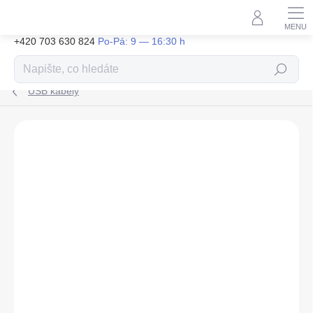
Přejít
na
obsah
+420 703 630 824
Hledat
USB kabely