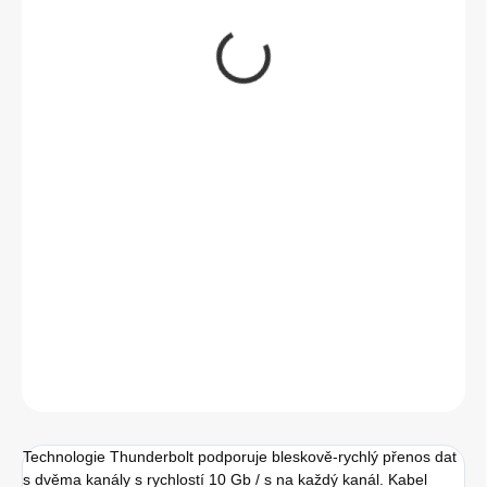
799 Kč
660,33 Kč bez DPH
Měrná
MOMENTÁLNĚ NEDOSTUPNÉ
cena:
DETAILNÍ INFORMACE
ZEPTAT SE
HLÍDAT
Technologie Thunderbolt podporuje bleskově-rychlý přenos dat
s dvěma kanály s rychlostí 10 Gb / s na každý kanál. Kabel