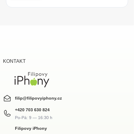
Z
á
p
a
t
í
KONTAKT
filip
@
filipovyiphony.cz
+420 703 630 824
Filipovy iPhony