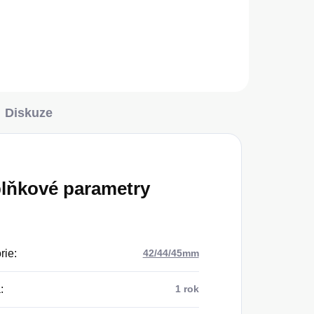
Do košíku
Diskuze
lňkové parametry
rie
:
42/44/45mm
a
:
1 rok