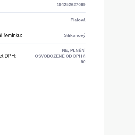
194252627099
Fialová
ál řemínku
:
Silikonový
NE, PLNĚNÍ
et DPH
:
OSVOBOZENÉ OD DPH §
90