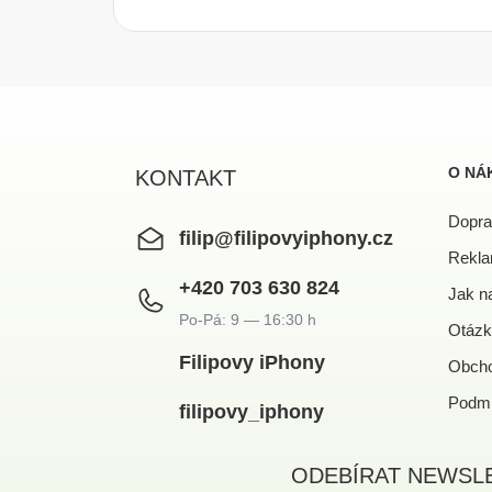
Z
á
p
a
O NÁ
KONTAKT
t
í
Dopra
filip
@
filipovyiphony.cz
Rekla
+420 703 630 824
Jak n
Otázk
Filipovy iPhony
Obcho
Podmí
filipovy_iphony
ODEBÍRAT NEWSL