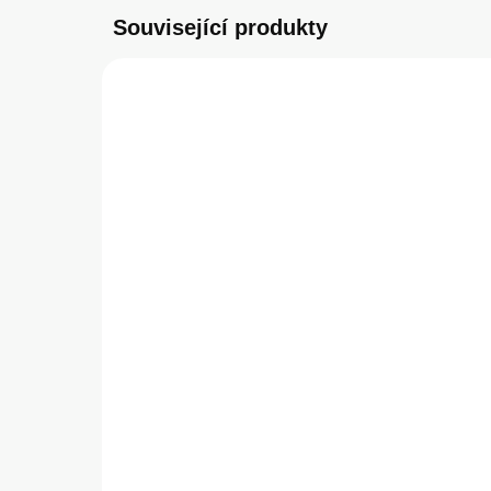
Související produkty
SKLADEM
(1 KS)
Apple nylonový řemínek
Tac
pro Apple Watch 45mm
Ma
oranžovožlutý/bílý
Ře
1/2
799 Kč
34
42
660,33 Kč bez DPH
288