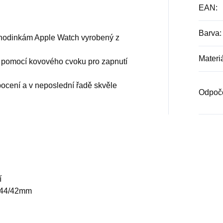
EAN
:
Barva
:
k hodinkám Apple Watch vyrobený z
Materi
 pomocí kovového cvoku pro zapnutí
ocení a v neposlední řadě skvěle
Odpoč
í
5/44/42mm