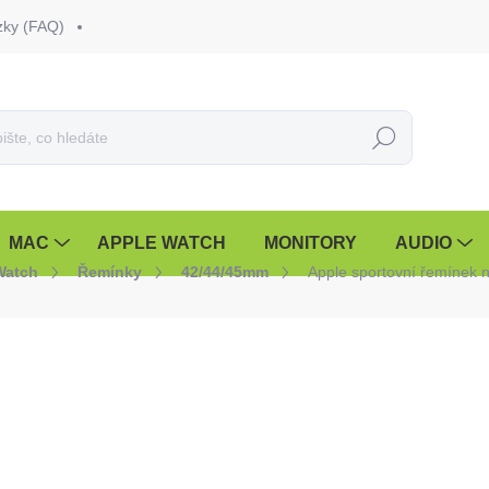
zky (FAQ)
Hledat
MAC
APPLE WATCH
MONITORY
AUDIO
Watch
Řemínky
42/44/45mm
Apple sportovní řemínek 
490 Kč
490 Kč bez DPH