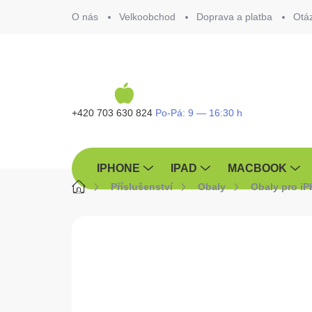
Přejít
O nás
Velkoobchod
Doprava a platba
Otá
na
obsah
+420 703 630 824
IPHONE
IPAD
MACBOOK
Domů
Příslušenství
Obaly
Obaly pro i
ZNAČKA:
TACTICAL