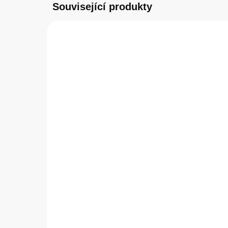
Související produkty
SKLADEM
(1 KS)
Apple Silikonový Kryt pro
Tac
iPhone 11 Pro Alaskan
Kry
Blue
Pro
399 Kč
29
329,75 Kč bez DPH
247