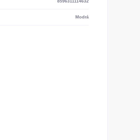
8596311114632
Modrá