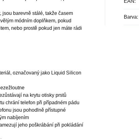
EAN
:
v, jsou barevně stálé, takže časem
Barva
:
skvělým módním doplňkem, pokud
fitem, nebo prostě pokud jen máte rádi
teriál, označovaný jako Liquid Silicon
nezežloutne
zůstávají na krytu otisky prstů
ytu chrání telefon při případném pádu
lefonu jsou pohodlně přístupné
vým nabíjením
zamezují jeho poškrábání při pokládání