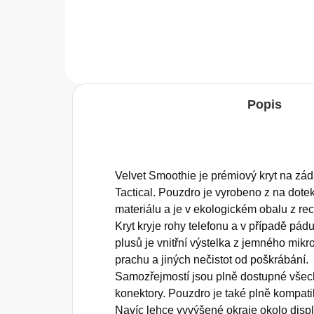
Do košíku
Popis
Velvet Smoothie je prémiový kryt na z
Tactical. Pouzdro je vyrobeno z na dote
materiálu a je v ekologickém obalu z re
Kryt kryje rohy telefonu a v případě pád
plusů je vnitřní výstelka z jemného mikro
prachu a jiných nečistot od poškrábání.
Samozřejmostí jsou plně dostupné všech
konektory. Pouzdro je také plně kompati
Navíc lehce vyvýšené okraje okolo disp