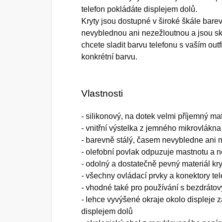
telefon pokládáte displejem dolů.
Kryty jsou dostupné v široké škále bare
nevyblednou ani nezežloutnou a jsou 
chcete sladit barvu telefonu s vaším out
konkrétní barvu.
Vlastnosti
- silikonový, na dotek velmi příjemný ma
- vnitřní výstelka z jemného mikrovlákna
- barevně stálý, časem nevybledne ani 
- olefobní povlak odpuzuje mastnotu a ne
- odolný a dostatečně pevný materiál kr
- všechny ovládací prvky a konektory te
- vhodné také pro používání s bezdráto
- lehce vyvýšené okraje okolo displeje 
displejem dolů