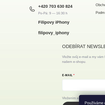
Obcho
+420 703 630 824
Podmí
Filipovy iPhony
filipovy_iphony
ODEBÍRAT NEWSL
Vložte svůj e-mail a my vám
našem e-shopu.
E-MAIL
Vložením e-mailu souhlasíte
Používáme c