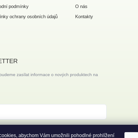
dní podmínky
O nás
nky ochrany osobních údajů
Kontakty
ETTER
 budeme zasílat informace o nových produktech na
 s
podmínkami ochrany osobních údajů
ookies, abychom Vám umožnili pohodlné prohlížení