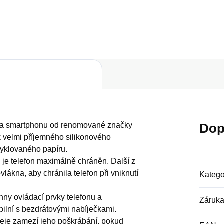
Do košíku
áda smartphonu od renomované značky
Dop
k velmi příjemného silikonového
cyklovaného papíru.
u je telefon maximálně chráněn. Další z
vlákna, aby chránila telefon při vniknutí
Katego
ny ovládací prvky telefonu a
Záruk
bilní s bezdrátovými nabíječkami.
leje zamezí jeho poškrábání, pokud