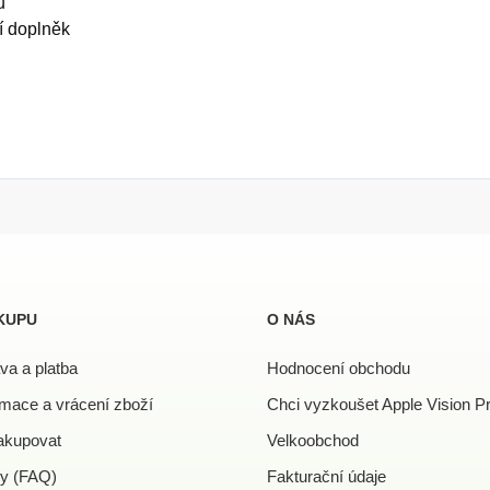
u
ní doplněk
KUPU
O NÁS
va a platba
Hodnocení obchodu
mace a vrácení zboží
Chci vyzkoušet Apple Vision P
akupovat
Velkoobchod
y (FAQ)
Fakturační údaje