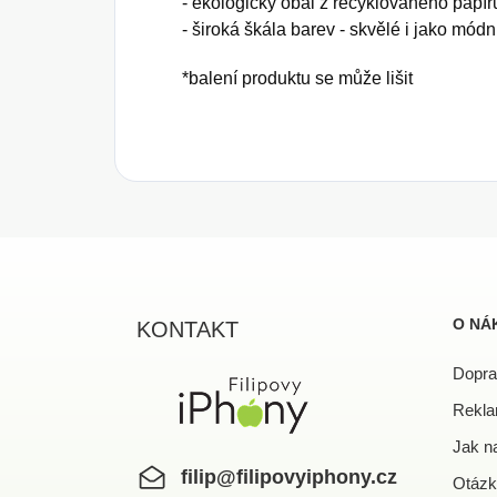
- ekologický obal z recyklovaného papír
- široká škála barev - skvělé i jako mód
*balení produktu se může lišit
Z
á
p
a
O NÁ
KONTAKT
t
í
Dopra
Rekla
Jak n
filip
@
filipovyiphony.cz
Otázk