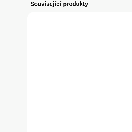
Související produkty
SKLADEM
(>5 KS)
Tactical Velvet Smoothie
Tac
Kryt pro Apple iPhone
Kry
12/12 Pro Asphalt
12
299 Kč
29
247,11 Kč bez DPH
247