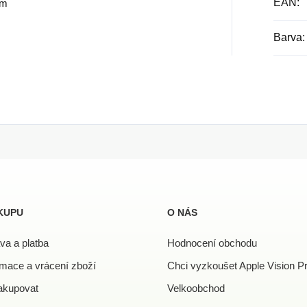
EAN
:
ím
Barva
:
KUPU
O NÁS
va a platba
Hodnocení obchodu
mace a vrácení zboží
Chci vyzkoušet Apple Vision P
akupovat
Velkoobchod