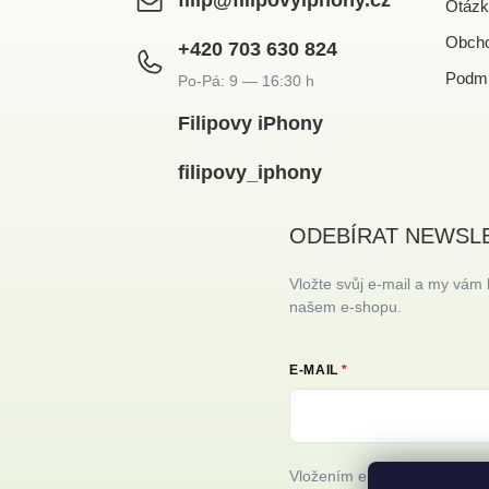
Otázk
Obcho
+420 703 630 824
Podmí
Filipovy iPhony
filipovy_iphony
ODEBÍRAT NEWSL
Vložte svůj e-mail a my vám
našem e-shopu.
E-MAIL
Vložením e-mailu souhlasíte