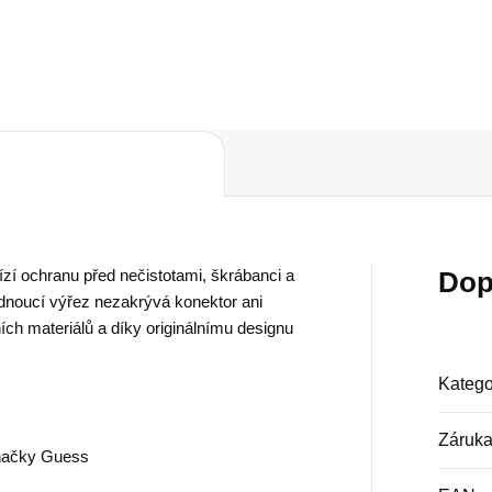
Do košíku
Do košíku
Dop
zí ochranu před nečistotami, škrábanci a
noucí výřez nezakrývá konektor ani
tních materiálů a díky originálnímu designu
Katego
Záruk
značky Guess