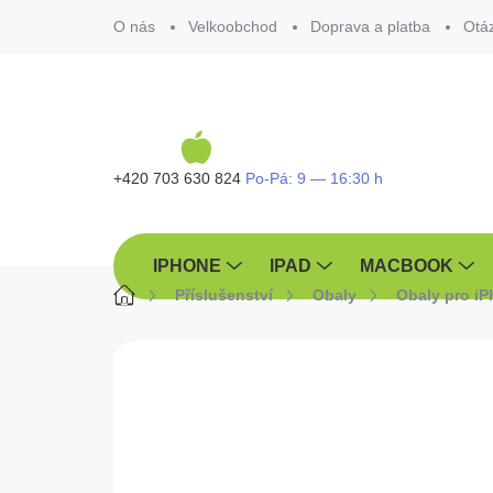
Přejít
O nás
Velkoobchod
Doprava a platba
Otá
na
obsah
+420 703 630 824
IPHONE
IPAD
MACBOOK
Domů
Příslušenství
Obaly
Obaly pro i
ZNAČKA:
GUESS