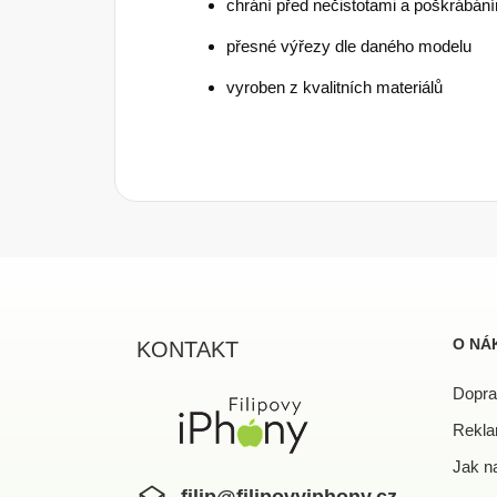
chrání před nečistotami a poškrábán
přesné výřezy dle daného modelu
vyroben z kvalitních materiálů
Z
á
p
a
O NÁ
KONTAKT
t
í
Dopra
Rekla
Jak n
filip
@
filipovyiphony.cz