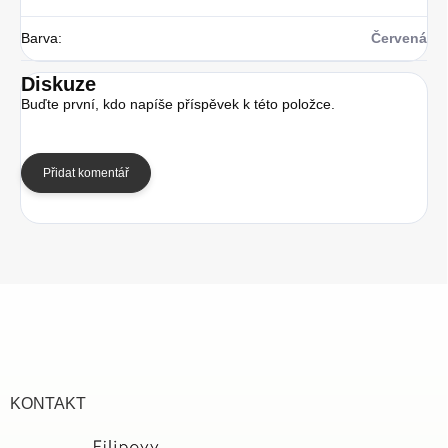
Barva
:
Červená
Diskuze
Buďte první, kdo napíše příspěvek k této položce.
Přidat komentář
Z
á
p
a
t
í
KONTAKT