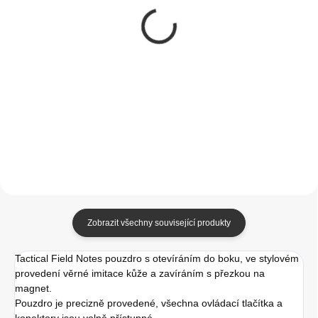
Tactical Velvet
Ert kryt pro Apple
Smoothie Kryt pro
iPhone 13 Harry Potter
Apple iPhone 13
001
Banana
349 Kč
249 Kč
288,43 Kč bez DPH
205,79 Kč bez DPH
Do košíku
Do košíku
Zobrazit všechny související produkty
Tactical Field Notes pouzdro s otevíráním do boku, ve stylovém
provedení věrné imitace kůže a zavíráním s přezkou na
magnet.
Pouzdro je precizně provedené, všechna ovládací tlačítka a
konektory jsou volně přístupné.