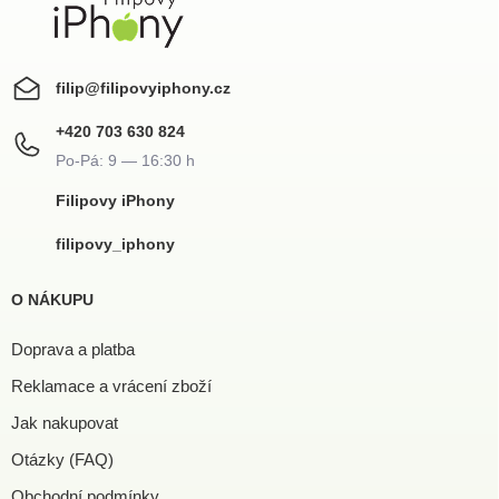
filip
@
filipovyiphony.cz
+420 703 630 824
Filipovy iPhony
filipovy_iphony
O NÁKUPU
Doprava a platba
Reklamace a vrácení zboží
Jak nakupovat
Otázky (FAQ)
Obchodní podmínky