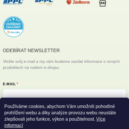
ODEBÍRAT NEWSLETTER
Vložte svůj e-mail a my vám budeme zasílat informace o nových
produktech na našem e-shopu.
E-MAIL
Používáme cookies, abychom Vám umožnili pohodlné
Vložením e-mailu souhlasíte s
podmínkami ochrany osobních údajů
prohlížení webu a díky analýze provozu webu neustále
zlepšovali jeho funkce, výkon a použitelnost.
Více
Přihlásit se
informací