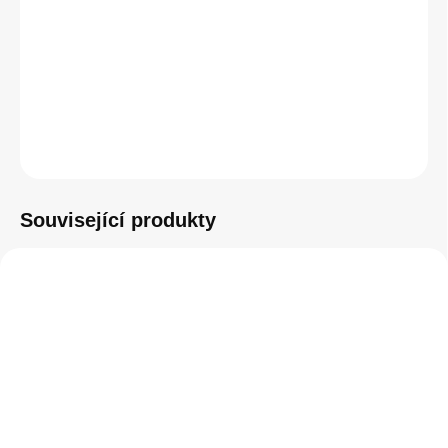
−
+
Přidat do košíku
ZEPTAT SE
HLÍDAT
Související produkty
SKLADEM
SKLADEM
(5 KS)
(1 KS)