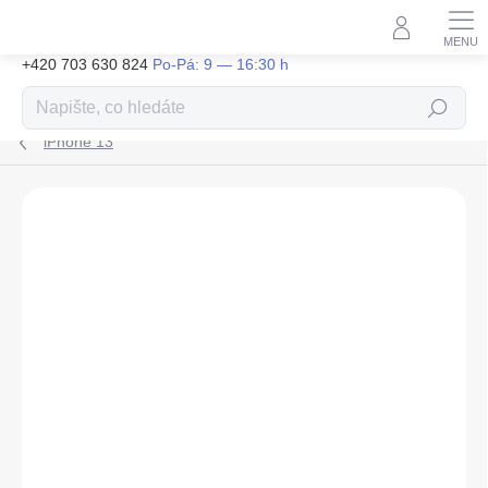
Přejít
na
obsah
+420 703 630 824
Hledat
iPhone 13
ZNAČKA:
TACTICAL