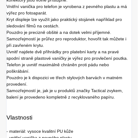
Vnitřní vanička pro telefon je vyrobena z pevného plastu a má
výřez pro fotoaparát.
Kryt displeje lze využít jako praktický stojánek například pro
sledování filmů na cestách.
Pouzdro je precizně obšité a na dotek velmi příjemné.
Samozřejmostí je průřez pro reproduktor, hovořit tak můžete i
při zavřeném krytu.
Uvnitř najdete dvě přihrádky pro platební karty a na pravé
spodní straně plastové vaničky je výřez pro provlečení poutka.
Telefon je uvnitř maximálně chráněn proti pádu nebo
poškrábání.
Pouzdro je k dispozici ve třech stylových barvách v matném
provedení.
Samozřejmostí je, jak je u produktů značky Tactical zvykem,
balení je provedeno kompletně z recyklovaného papíru.
Vlastnosti
- materiál: vysoce kvalitní PU kůže
- vnitřní vanička z pevného plastu