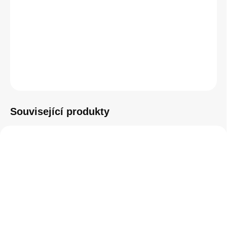
−
+
Přidat do košíku
ZEPTAT SE
HLÍDAT
Související produkty
SKLADEM
SKLADEM
(5 KS)
(1 KS)