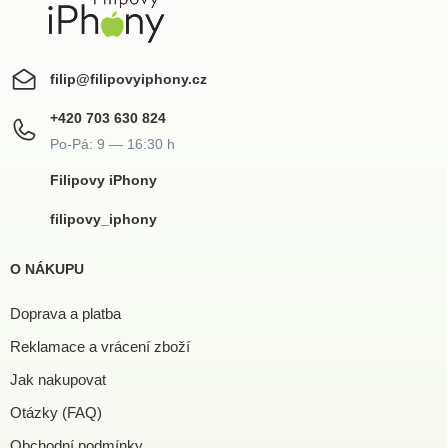
filip
@
filipovyiphony.cz
+420 703 630 824
Filipovy iPhony
filipovy_iphony
O NÁKUPU
Doprava a platba
Reklamace a vrácení zboží
Jak nakupovat
Otázky (FAQ)
Obchodní podmínky