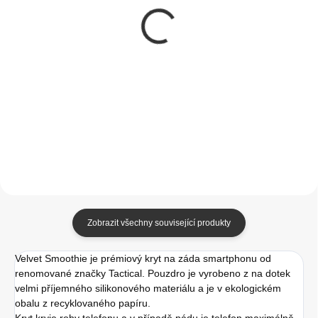
Tactical Velvet
Tactical Velvet
Smoothie Kryt pro
Smoothie Kryt pro
Apple iPhone 13 Chilli
Apple iPhone 13
Foggy
349 Kč
349 Kč
288,43 Kč bez DPH
288,43 Kč bez DPH
Do košíku
Do košíku
Zobrazit všechny související produkty
Velvet Smoothie je prémiový kryt na záda smartphonu od
renomované značky Tactical. Pouzdro je vyrobeno z na dotek
velmi příjemného silikonového materiálu a je v ekologickém
obalu z recyklovaného papíru.
Kryt kryje rohy telefonu a v případě pádu je telefon maximálně