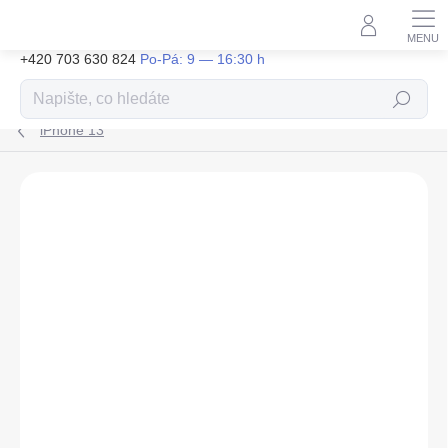
Přejít
na
obsah
+420 703 630 824
Hledat
iPhone 13
ZNAČKA:
TACTICAL