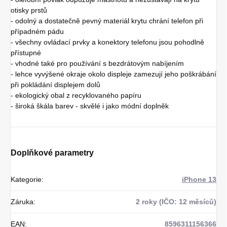
otisky prstů
- odolný a dostatečně pevný materiál krytu chrání telefon při
případném pádu
- všechny ovládací prvky a konektory telefonu jsou pohodlně
přístupné
- vhodné také pro používání s bezdrátovým nabíjením
- lehce vyvýšené okraje okolo displeje zamezují jeho poškrábání
při pokládání displejem dolů
- ekologický obal z recyklovaného papíru
- široká škála barev - skvělé i jako módní doplněk
Doplňkové parametry
Kategorie
:
iPhone 13
Záruka
:
2 roky (IČO: 12 měsíců)
EAN
:
8596311156366