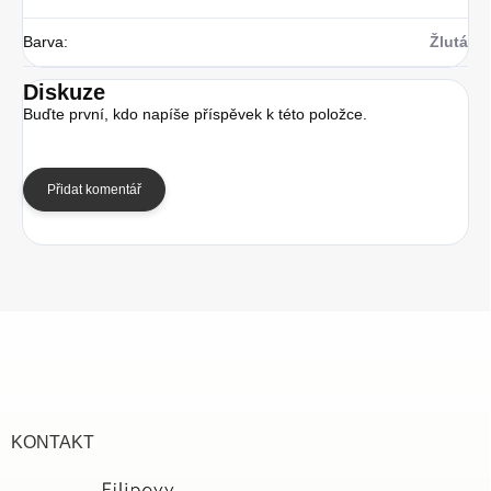
Barva
:
Žlutá
Diskuze
Buďte první, kdo napíše příspěvek k této položce.
Přidat komentář
Z
á
p
a
t
í
KONTAKT