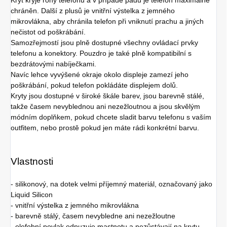
chráněn. Další z plusů je vnitřní výstelka z jemného
mikrovlákna, aby chránila telefon při vniknutí prachu a jiných
nečistot od poškrábání.
Samozřejmostí jsou plně dostupné všechny ovládací prvky
telefonu a konektory. Pouzdro je také plně kompatibilní s
bezdrátovými nabíječkami.
Navíc lehce vyvýšené okraje okolo displeje zamezí jeho
poškrábání, pokud telefon pokládáte displejem dolů.
Kryty jsou dostupné v široké škále barev, jsou barevně stálé,
takže časem nevyblednou ani nezežloutnou a jsou skvělým
módním doplňkem, pokud chcete sladit barvu telefonu s vaším
outfitem, nebo prostě pokud jen máte rádi konkrétní barvu.
Vlastnosti
- silikonový, na dotek velmi příjemný materiál, označovaný jako
Liquid Silicon
- vnitřní výstelka z jemného mikrovlákna
- barevně stálý, časem nevybledne ani nezežloutne
- olefobní povlak odpuzuje mastnotu a nezůstávají na krytu