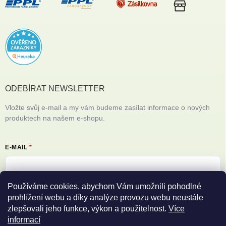
ODEBÍRAT NEWSLETTER
Vložte svůj e-mail a my vám budeme zasílat informace o nových
produktech na našem e-shopu.
E-MAIL
Používáme cookies, abychom Vám umožnili pohodlné
Vložením e-mailu souhlasíte s
podmínkami ochrany osobních údajů
prohlížení webu a díky analýze provozu webu neustále
zlepšovali jeho funkce, výkon a použitelnost.
Více
Přihlásit se
informací