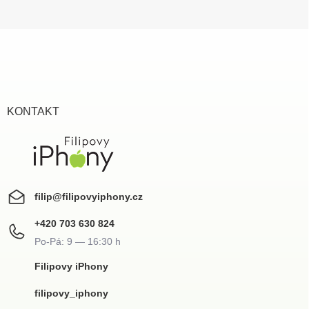
Z
á
p
a
t
í
KONTAKT
filip
@
filipovyiphony.cz
+420 703 630 824
Filipovy iPhony
filipovy_iphony