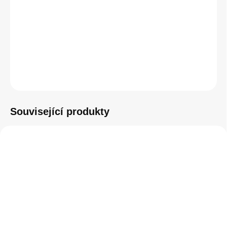
−
+
Přidat do košíku
ZEPTAT SE
HLÍDAT
Související produkty
SKLADEM
SKLADEM
(1 KS)
(5 KS)