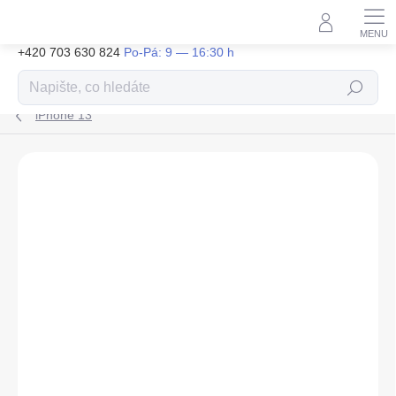
Přejít
na
obsah
+420 703 630 824
Hledat
iPhone 13
ZNAČKA:
TACTICAL