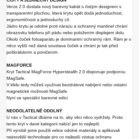
Verze 2.0 dostala nový barevný kabát s čistým designem s
transparentní plochou, která krytu opět dodá jednoduchost,
ergonomičnost a jednoduchý cíl.
Jádro krytu je odolné proti nárazu a ochranný mantinel chrání
obrazovku telefonu při pádu nebo položením displejem dolu.
Okolo čoček fotoaparátu je dominantní ochranný rám. Rám je o
něco vyšší než daná soustava čoček a chrání je tak před
poškrábáním a poničením.
MAGFORCE
Kryt Tactical MagForce Hyperstealth 2.0 disponuje podporou
MagSafe.
V klidu tedy můžeš využívat bezdrátové nabíjení nebo ostatní
magnetické možnosti MagSafe.
Nyní ve speciální barevné edici.
NEODOLATELNĚ ODOLNÝ
U nás v Tactical dbáme na to, aby věci něco vydržely. Proto
tento kryt v dané kategorii nabízí jen to nejlepší.
Při výrobě jsme použili velice odolné materiály a aplikovali
nejnovější technologie pro co nejlepší výstup ochrany.