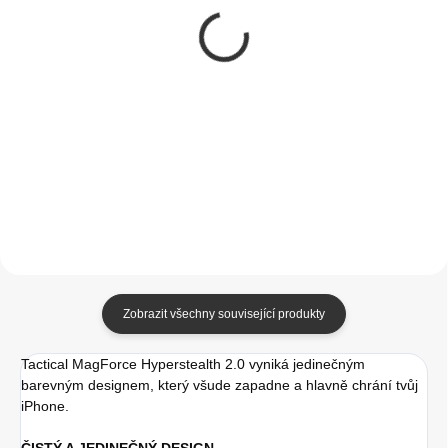
Ert kryt pro Apple
Tactical Velvet
iPhone 13 Star Wars
Smoothie Kryt pro
Apple iPhone 13 Chilli
249 Kč
349 Kč
205,79 Kč bez DPH
288,43 Kč bez DPH
Do košíku
Do košíku
Zobrazit všechny související produkty
Tactical MagForce Hyperstealth 2.0 vyniká jedinečným
barevným designem, který všude zapadne a hlavně chrání tvůj
iPhone.
ČISTÝ A JEDINEČNÝ DESIGN