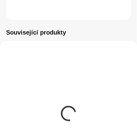
ZEPTAT SE
HLÍDAT
Související produkty
SKLADEM
SKLADEM
(>5 KS)
(1 KS)
Apple napájecí adaptér
DC Comics kryt pro
USB 5W
Apple iPhone 13
Justice League
350 Kč
249 Kč
350 Kč bez DPH