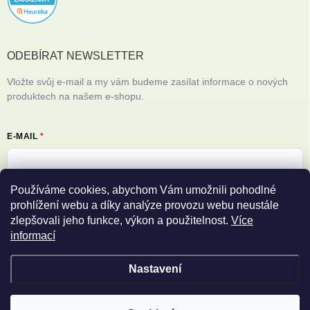
ODEBÍRAT NEWSLETTER
Vložte svůj e-mail a my vám budeme zasílat informace o nových
produktech na našem e-shopu.
E-MAIL
Používáme cookies, abychom Vám umožnili pohodlné
Vložením e-mailu souhlasíte s
podmínkami ochrany osobních údajů
prohlížení webu a díky analýze provozu webu neustále
zlepšovali jeho funkce, výkon a použitelnost.
Více
Přihlásit se
informací
Nastavení
Copyright 2026
Filipovy iPhony
. Všechna práva vyhrazena.