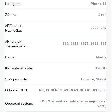
Kategorie
:
iPhone 13
Záruka
:
1 rok
#Příplatek-
2222, 237
Nabíječka
:
#Příplatek-
562, 2838, 8973, 9313, 565
Tvrzená skla
:
Barva
:
Modrá
Kapacita úložiště
:
128GB
Stav produktu
:
Použité, Stav A
Odpočet DPH
:
NE, PLNĚNÍ OSVOBOZENÉ OD DPH § 90
iOS (Možnost aktualizace na nejnovější
Operační systém
:
verzi)