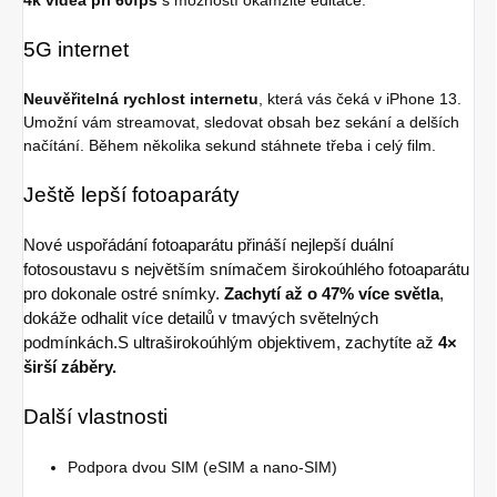
4k videa při 60fps
s možností okamžité editace.
5G internet
Neuvěřitelná rychlost internetu
, která vás čeká v iPhone 13.
Umožní vám streamovat, sledovat obsah bez sekání a delších
načítání. Během několika sekund stáhnete třeba i celý film.
Ještě lepší fotoaparáty
Nové uspořádání fotoaparátu přináší nejlepší duální
fotosoustavu s největším snímačem širokoúhlého fotoaparátu
pro dokonale ostré snímky.
Zachytí až o 47% více světla
,
dokáže odhalit více detailů v tmavých světelných
podmínkách.S ultraširokoúhlým objektivem, zachytíte až
4×
širší záběry.
Další vlastnosti
Podpora dvou SIM (eSIM a nano-SIM)