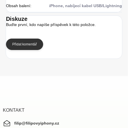
Obsah balení
:
iPhone, nabíjecí kabel USB/Lightning
Diskuze
Buďte první, kdo napíše příspěvek k této položce.
Přidat komentář
Z
á
p
a
t
í
KONTAKT
filip
@
filipovyiphony.cz