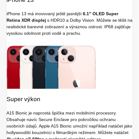
iPhone 13 má inovovaný ještě jasnější
6.1" OLED Super
Retina XDR displej
s HDR10 a Dolby Vision. Můžete se těšit na
realistické barevné zobrazení a výraznou ostrost. IP68 zajišťuje
vysokou odolnost proti vodě a prachu.
S
uper výkon
A15 Bionic je naprostá špička mezi mobilními procesory.
Obsahuje navíc Secure Enclave pro pokročilou ochranu
osobních údajů. Apple A15 Bionic umožní například natáčet jako
hollywoodští kouzelníci s filmarškým režimem. Můžete natáčet