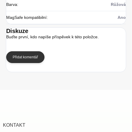
Barva
:
Růžová
MagSafe kompatibilní
:
Ano
Diskuze
Buďte první, kdo napíše příspěvek k této položce.
Přidat komentář
Z
á
p
a
t
í
KONTAKT