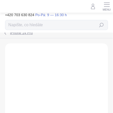
Přejít
na
obsah
+420 703 630 824
Hledat
iPhone 14 Pro
ZNAČKA:
GUESS