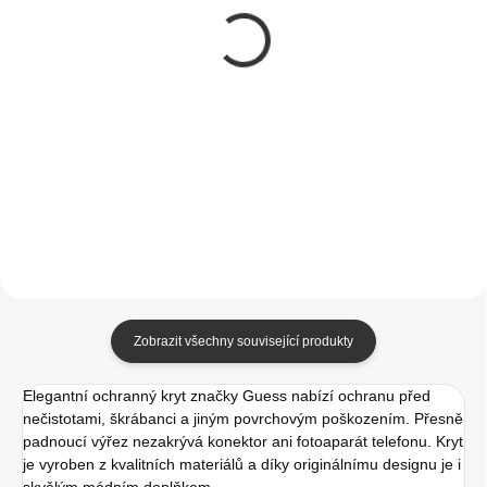
Tactical TPU Kryt pro
Tactical Velvet
Apple iPhone 14 Pro
Smoothie Kryt pro
Transparent (zesílené
Apple iPhone 14 Pro
rohy)
Maldives
190 Kč
349 Kč
157,02 Kč bez DPH
288,43 Kč bez DPH
Do košíku
Do košíku
Zobrazit všechny související produkty
Elegantní ochranný kryt značky Guess nabízí ochranu před
nečistotami, škrábanci a jiným povrchovým poškozením. Přesně
padnoucí výřez nezakrývá konektor ani fotoaparát telefonu. Kryt
je vyroben z kvalitních materiálů a díky originálnímu designu je i
skvělým módním doplňkem.