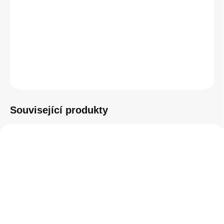
−
+
Přidat do košíku
ZEPTAT SE
HLÍDAT
Související produkty
SKLADEM
SKLADEM
(4 KS)
(4 KS)