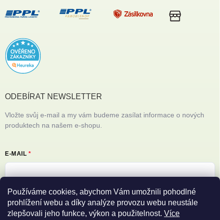
ODEBÍRAT NEWSLETTER
Vložte svůj e-mail a my vám budeme zasílat informace o nových
produktech na našem e-shopu.
E-MAIL
Používáme cookies, abychom Vám umožnili pohodlné
Vložením e-mailu souhlasíte s
podmínkami ochrany osobních údajů
prohlížení webu a díky analýze provozu webu neustále
zlepšovali jeho funkce, výkon a použitelnost.
Více
Přihlásit se