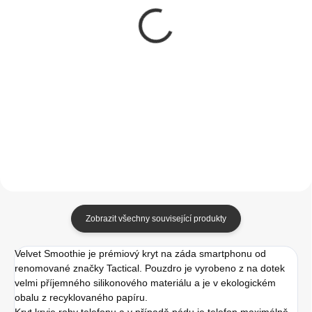
DKNY PU Leather
Tactical MagForce
Silver Metal Logo
Hyperstealth 2.0 Kryt
Magsafe Zadní Kryt
pro iPhone 14 Pro Max
pro iPhone 14 Pro Max
Black/Red
699 Kč
349 Kč
Grey
577,69 Kč bez DPH
288,43 Kč bez DPH
Do košíku
Do košíku
Zobrazit všechny související produkty
Velvet Smoothie je prémiový kryt na záda smartphonu od
renomované značky Tactical. Pouzdro je vyrobeno z na dotek
velmi příjemného silikonového materiálu a je v ekologickém
obalu z recyklovaného papíru.
Kryt kryje rohy telefonu a v případě pádu je telefon maximálně