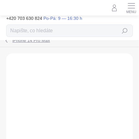
Přejít
na
obsah
+420 703 630 824
Hledat
iPhone 14 Pro Max
ZNAČKA:
TACTICAL