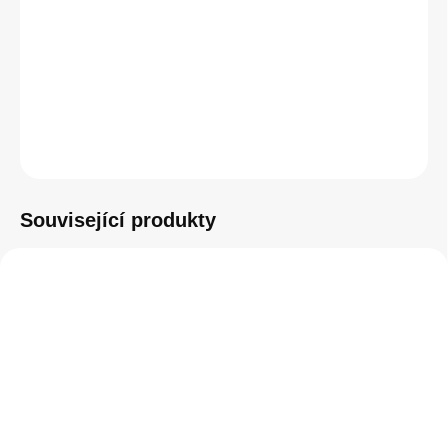
−
+
Přidat do košíku
ZEPTAT SE
HLÍDAT
Související produkty
SKLADEM
SKLADEM
(1 KS)
(>5 KS)