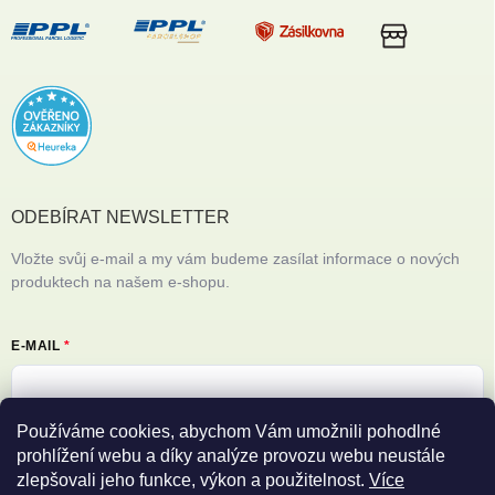
ODEBÍRAT NEWSLETTER
Vložte svůj e-mail a my vám budeme zasílat informace o nových
produktech na našem e-shopu.
E-MAIL
Používáme cookies, abychom Vám umožnili pohodlné
Vložením e-mailu souhlasíte s
podmínkami ochrany osobních údajů
prohlížení webu a díky analýze provozu webu neustále
zlepšovali jeho funkce, výkon a použitelnost.
Více
Přihlásit se