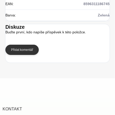
EAN
:
8596311186745
Barva
:
Zelená
Diskuze
Buďte první, kdo napíše příspěvek k této položce.
Přidat komentář
Z
á
p
a
t
í
KONTAKT