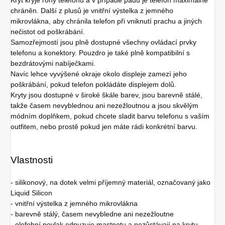
chráněn. Další z plusů je vnitřní výstelka z jemného
mikrovlákna, aby chránila telefon při vniknutí prachu a jiných
nečistot od poškrábání.
Samozřejmostí jsou plně dostupné všechny ovládací prvky
telefonu a konektory. Pouzdro je také plně kompatibilní s
bezdrátovými nabíječkami.
Navíc lehce vyvýšené okraje okolo displeje zamezí jeho
poškrábání, pokud telefon pokládáte displejem dolů.
Kryty jsou dostupné v široké škále barev, jsou barevně stálé,
takže časem nevyblednou ani nezežloutnou a jsou skvělým
módním doplňkem, pokud chcete sladit barvu telefonu s vaším
outfitem, nebo prostě pokud jen máte rádi konkrétní barvu.
Vlastnosti
- silikonový, na dotek velmi příjemný materiál, označovaný jako
Liquid Silicon
- vnitřní výstelka z jemného mikrovlákna
- barevně stálý, časem nevybledne ani nezežloutne
- olefobní povlak odpuzuje mastnotu a nezůstávají na krytu