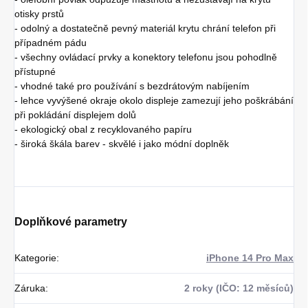
otisky prstů
- odolný a dostatečně pevný materiál krytu chrání telefon při
případném pádu
- všechny ovládací prvky a konektory telefonu jsou pohodlně
přístupné
- vhodné také pro používání s bezdrátovým nabíjením
- lehce vyvýšené okraje okolo displeje zamezují jeho poškrábání
při pokládání displejem dolů
- ekologický obal z recyklovaného papíru
- široká škála barev - skvělé i jako módní doplněk
Doplňkové parametry
Kategorie
:
iPhone 14 Pro Max
Záruka
:
2 roky (IČO: 12 měsíců)