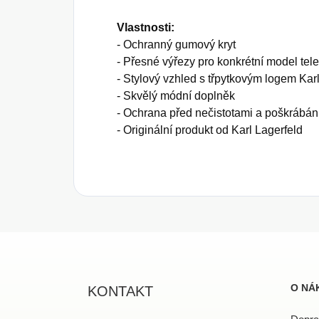
Vlastnosti:
- Ochranný gumový kryt
- Přesné výřezy pro konkrétní model tel
- Stylový vzhled s třpytkovým logem Kar
- Skvělý módní doplněk
- Ochrana před nečistotami a poškrábá
- Originální produkt od Karl Lagerfeld
Z
á
p
a
O NÁ
KONTAKT
t
í