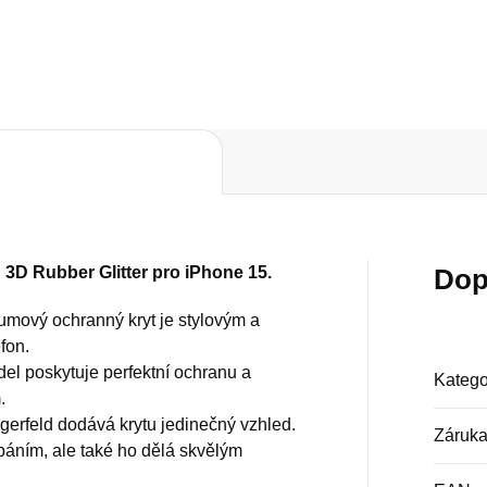
Do košíku
Do košíku
3D Rubber Glitter pro iPhone 15.
Dop
umový ochranný kryt je stylovým a
fon.
el poskytuje perfektní ochranu a
Katego
.
gerfeld dodává krytu jedinečný vzhled.
Záruk
báním, ale také ho dělá skvělým