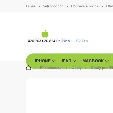
Přejít
O nás
Velkoobchod
Doprava a platba
Otá
na
obsah
+420 703 630 824
IPHONE
IPAD
MACBOOK
Domů
Příslušenství
Obaly
Obaly pro i
ZNAČKA:
KARL LAGERFELD