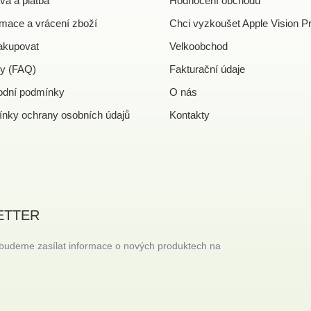
va a platba
Hodnocení obchodu
mace a vrácení zboží
Chci vyzkoušet Apple Vision P
akupovat
Velkoobchod
y (FAQ)
Fakturační údaje
dní podmínky
O nás
nky ochrany osobních údajů
Kontakty
ETTER
 budeme zasílat informace o nových produktech na