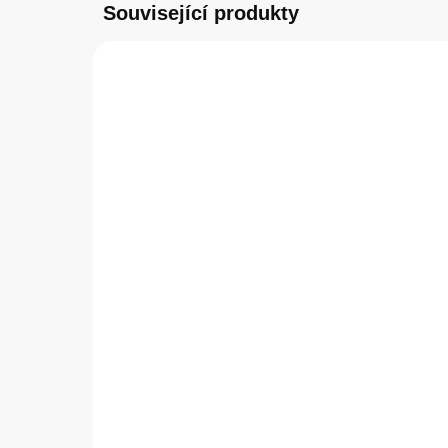
Související produkty
SKLADEM
(1 KS)
U.S. Polo PU Leather
Kar
Printed Round Double
Gli
Horse MagSafe Zadní Kryt
Kry
pro iPhone 15 Black
299 Kč
44
247,11 Kč bez DPH
371