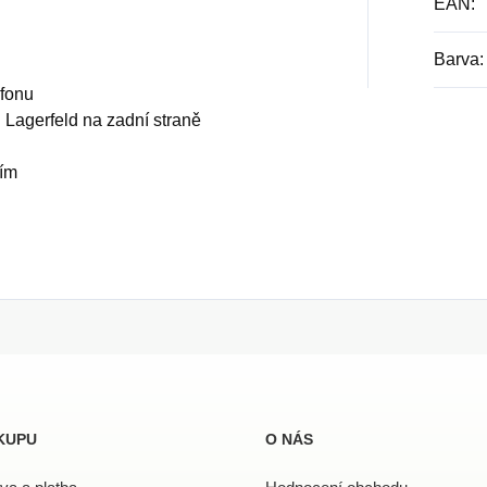
EAN
:
Barva
:
efonu
l Lagerfeld na zadní straně
ním
KUPU
O NÁS