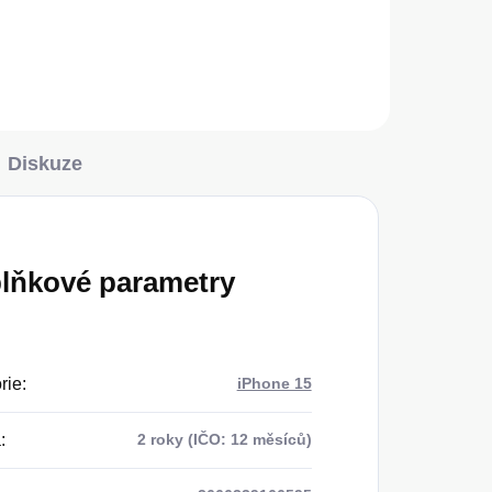
Do košíku
Diskuze
lňkové parametry
rie
:
iPhone 15
a
:
2 roky (IČO: 12 měsíců)