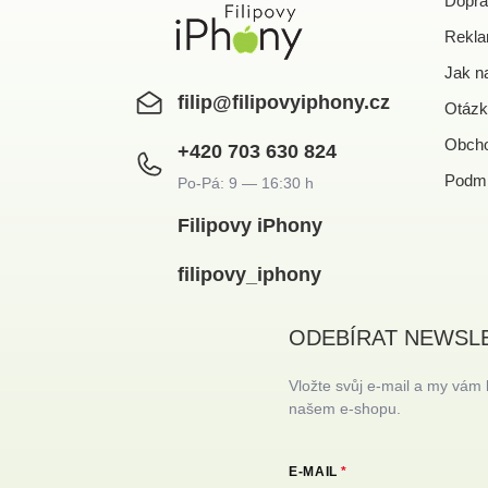
Dopra
Rekla
Jak n
filip
@
filipovyiphony.cz
Otázk
Obcho
+420 703 630 824
Podmí
Filipovy iPhony
filipovy_iphony
ODEBÍRAT NEWSL
Vložte svůj e-mail a my vám
našem e-shopu.
E-MAIL