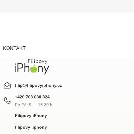
Z
á
p
a
t
í
KONTAKT
filip
@
filipovyiphony.cz
+420 703 630 824
Filipovy iPhony
filipovy_iphony