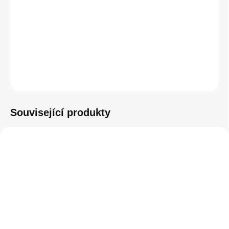
−
+
Přidat do košíku
ZEPTAT SE
HLÍDAT
Související produkty
SKLADEM
SKLADEM
(1 KS)
(2 KS)