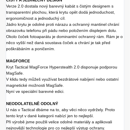
Verze 2.0 dostala nový barevný kabát s čistým designem s
transparentní plochou, která krytu opět dodá jednoduchost,
ergonomičnost a jednoduchý cíl.
Jádro krytu je odolné proti nárazu a ochranný mantinel chrání
obrazovku telefonu při pádu nebo položením displejem dolu.
Okolo čoček fotoaparátu je dominantní ochranný rám. Rám je o
něco vyšší než daná soustava čoček a chrání je tak před
poškrábáním a poničením.
MAGFORCE
Kryt Tactical MagForce Hyperstealth 2.0 disponuje podporou
MagSafe.
V klidu tedy můžeš využívat bezdrátové nabíjení nebo ostatní
magnetické možnosti MagSafe.
Nyní ve speciální barevné edici.
NEODOLATELNĚ ODOLNÝ
U nás v Tactical dbáme na to, aby věci něco vydržely. Proto
tento kryt v dané kategorii nabízí jen to nejlepší.
Při výrobě jsme použili velice odolné materiály a aplikovali
nejnovější technologie pro co nejlepší výstup ochrany.