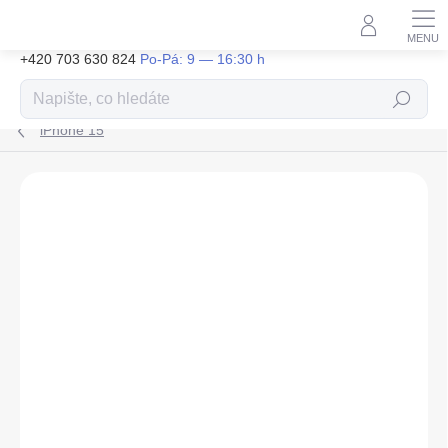
Přejít
na
obsah
+420 703 630 824
Hledat
iPhone 15
ZNAČKA:
TACTICAL