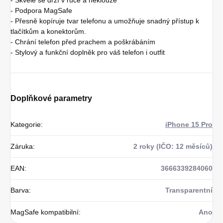
- Podpora MagSafe
- Přesně kopíruje tvar telefonu a umožňuje snadný přístup k
tlačítkům a konektorům.
- Chrání telefon před prachem a poškrábáním
- Stylový a funkční doplněk pro váš telefon i outfit
Doplňkové parametry
Kategorie
:
iPhone 15 Pro
Záruka
:
2 roky (IČO: 12 měsíců)
EAN
:
3666339284060
Barva
:
Transparentní
MagSafe kompatibilní
:
Ano