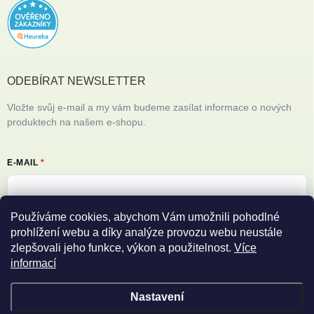
ODEBÍRAT NEWSLETTER
Vložte svůj e-mail a my vám budeme zasílat informace o nových
produktech na našem e-shopu.
E-MAIL
Používáme cookies, abychom Vám umožnili pohodlné
Vložením e-mailu souhlasíte s
podmínkami ochrany osobních údajů
prohlížení webu a díky analýze provozu webu neustále
zlepšovali jeho funkce, výkon a použitelnost.
Více
Přihlásit se
informací
Nastavení