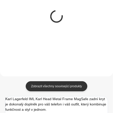
SKLADEM
SKLADEM
(1 KS)
(5 KS)
Guess PU 4G Metal
Tactical MagForce
Logo Zadní Kryt pro
Hyperstealth Kryt pro
iPhone 15 Pro Brown
iPhone 15 Pro Light
Grey
499 Kč
349 Kč
412,40 Kč bez DPH
288,43 Kč bez DPH
Do košíku
Do košíku
Zobrazit všechny související produkty
Karl Lagerfeld IML Karl Head Metal Frame MagSafe zadní kryt
je dokonalý doplněk pro váš telefon i váš outfit, který kombinuje
funkčnost a styl v jednom.