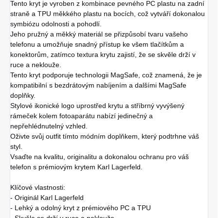
Tento kryt je vyroben z kombinace pevného PC plastu na zadní
straně a TPU měkkého plastu na bocích, což vytváří dokonalou
symbiózu odolnosti a pohodlí.
Jeho pružný a měkký materiál se přizpůsobí tvaru vašeho
telefonu a umožňuje snadný přístup ke všem tlačítkům a
konektorům, zatímco textura krytu zajistí, že se skvěle drží v
ruce a neklouže.
Tento kryt podporuje technologii MagSafe, což znamená, že je
kompatibilní s bezdrátovým nabíjením a dalšími MagSafe
doplňky.
Stylové ikonické logo uprostřed krytu a stříbrný vyvýšený
rámeček kolem fotoaparátu nabízí jedinečný a
nepřehlédnutelný vzhled.
Oživte svůj outfit tímto módním doplňkem, který podtrhne váš
styl.
Vsaďte na kvalitu, originalitu a dokonalou ochranu pro váš
telefon s prémiovým krytem Karl Lagerfeld.
Klíčové vlastnosti:
- Originál Karl Lagerfeld
- Lehký a odolný kryt z prémiového PC a TPU
- Skvěle se drží v ruce a neklouže