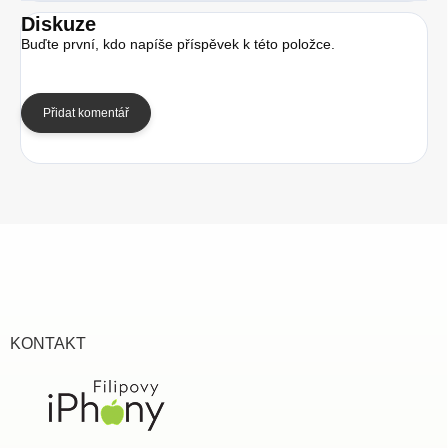
Diskuze
Buďte první, kdo napíše příspěvek k této položce.
Přidat komentář
Z
á
p
a
t
í
KONTAKT