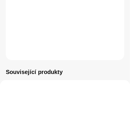
cena:
DETAILNÍ INFORMACE
−
+
Přidat do košíku
ZEPTAT SE
HLÍDAT
Související produkty