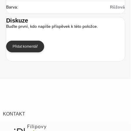
Barva
:
Růžová
Diskuze
Buďte první, kdo napíše příspěvek k této položce.
Přidat komentář
Z
á
p
a
t
í
KONTAKT