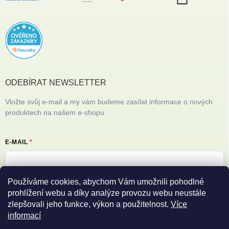
ODEBÍRAT NEWSLETTER
Vložte svůj e-mail a my vám budeme zasílat informace o nových
produktech na našem e-shopu.
E-MAIL
Používáme cookies, abychom Vám umožnili pohodlné
Vložením e-mailu souhlasíte s
podmínkami ochrany osobních údajů
prohlížení webu a díky analýze provozu webu neustále
zlepšovali jeho funkce, výkon a použitelnost.
Více
Přihlásit se
informací