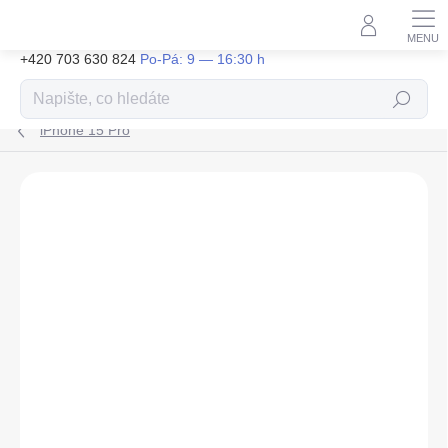
Přejít
na
obsah
+420 703 630 824
Hledat
iPhone 15 Pro
ZNAČKA:
GUESS