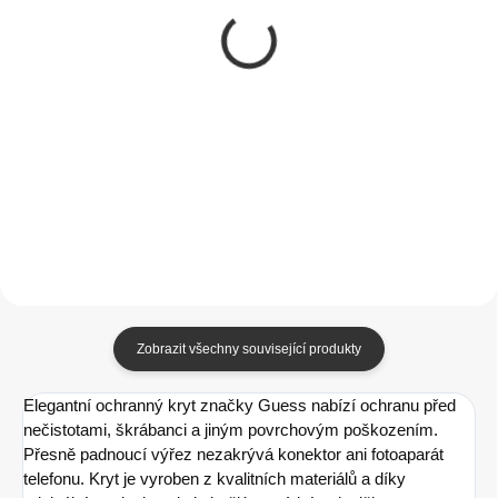
MALUM MagSafe
Tactical Velvet
transparentní kryt
Smoothie Kryt pro
iPhone 15 Pro -
Apple iPhone 15 Pro
PREMIUM
Banana
390 Kč
349 Kč
322,31 Kč bez DPH
288,43 Kč bez DPH
Do košíku
Do košíku
Zobrazit všechny související produkty
Elegantní ochranný kryt značky Guess nabízí ochranu před
nečistotami, škrábanci a jiným povrchovým poškozením.
Přesně padnoucí výřez nezakrývá konektor ani fotoaparát
telefonu. Kryt je vyroben z kvalitních materiálů a díky