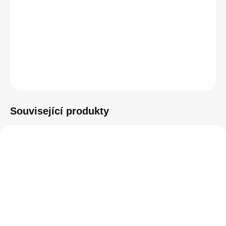
−
+
Přidat do košíku
ZEPTAT SE
HLÍDAT
Související produkty
SKLADEM
SKLADEM
(2 KS)
(5 KS)