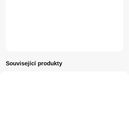
−
+
Přidat do košíku
ZEPTAT SE
HLÍDAT
Související produkty
SKLADEM
SKLADEM
(2 KS)
(3 KS)