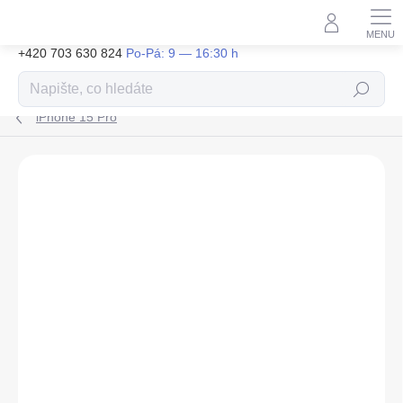
Přejít
na
obsah
+420 703 630 824
Hledat
iPhone 15 Pro
ZNAČKA:
GUESS