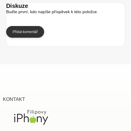
Diskuze
Buďte první, kdo napíše příspěvek k této položce.
Přidat komentář
Z
á
p
a
t
í
KONTAKT