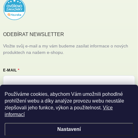
ODEBÍRAT NEWSLETTER
Vložte svůj e-mail a my vám budeme zasílat informace o nových
produktech na našem e-shopu.
E-MAIL
Používáme cookies, abychom Vám umožnili pohodlné
Vložením e-mailu souhlasíte s
podmínkami ochrany osobních údajů
prohlížení webu a díky analýze provozu webu neustále
zlepšovali jeho funkce, výkon a použitelnost.
Více
Přihlásit se
informací
Nastavení