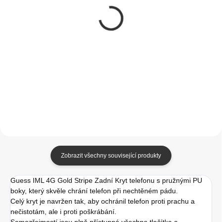
Guess PC/TPU
Tactical Velvet
Flowers Ring Glossy
Smoothie Kryt pro
Logo MagSafe Zadní
Apple iPhone 15 Pro
Kryt pro iPhone 15 Pro
Bazooka
499 Kč
349 Kč
Black
412,40 Kč bez DPH
288,43 Kč bez DPH
Do košíku
Do košíku
Zobrazit všechny související produkty
Guess IML 4G Gold Stripe Zadní Kryt telefonu s pružnými PU
boky, který skvěle chrání telefon při nechtěném pádu.
Celý kryt je navržen tak, aby ochránil telefon proti prachu a
nečistotám, ale i proti poškrábání.
Samozřejmostí jsou plně přístupná všechna tlačítka a