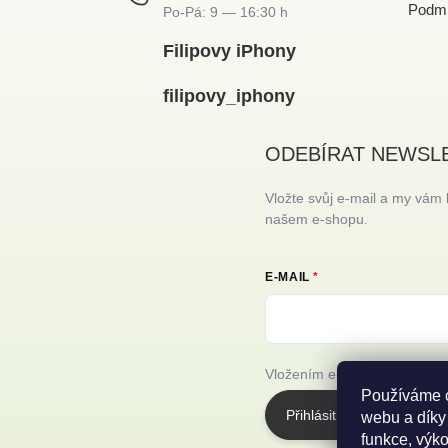
Podmí
Filipovy iPhony
filipovy_iphony
ODEBÍRAT NEWSL
Vložte svůj e-mail a my vám
našem e-shopu.
E-MAIL
Vložením e-mailu souhlasíte
Používáme c
Přihlásit se
webu a díky
funkce, výko