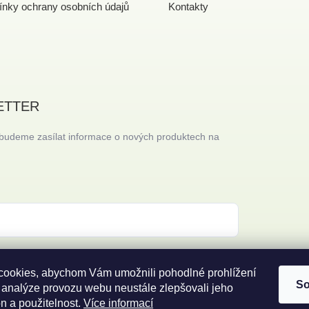
nky ochrany osobních údajů
Kontakty
ETTER
 budeme zasílat informace o nových produktech na
 s
podmínkami ochrany osobních údajů
ookies, abychom Vám umožnili pohodlné prohlížení
So
 analýze provozu webu neustále zlepšovali jeho
n a použitelnost.
Více informací