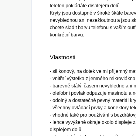
telefon pokládáte displejem dolů.
Kryty jsou dostupné v široké škále bare
nevyblednou ani nezežloutnou a jsou 
chcete sladit barvu telefonu s vaším out
konkrétní barvu.
Vlastnosti
- silikonový, na dotek velmi příjemný ma
- vnitřní výstelka z jemného mikrovlákna
- barevně stálý, časem nevybledne ani 
- olefobní povlak odpuzuje mastnotu a ne
- odolný a dostatečně pevný materiál kr
- všechny ovládací prvky a konektory te
- vhodné také pro používání s bezdráto
- lehce vyvýšené okraje okolo displeje 
displejem dolů