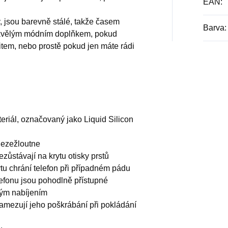
EAN
:
v, jsou barevně stálé, takže časem
Barva
:
skvělým módním doplňkem, pokud
fitem, nebo prostě pokud jen máte rádi
teriál, označovaný jako Liquid Silicon
nezežloutne
zůstávají na krytu otisky prstů
ytu chrání telefon při případném pádu
lefonu jsou pohodlně přístupné
vým nabíjením
zamezují jeho poškrábání při pokládání