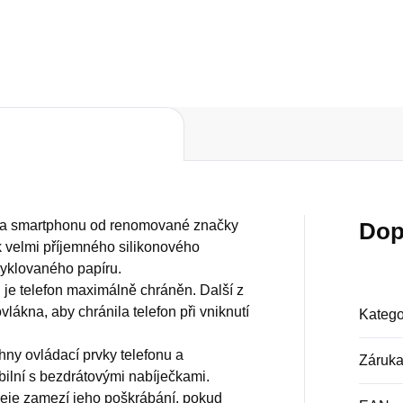
Do košíku
Do košíku
áda smartphonu od renomované značky
Dop
k velmi příjemného silikonového
cyklovaného papíru.
u je telefon maximálně chráněn. Další z
vlákna, aby chránila telefon při vniknutí
Katego
ny ovládací prvky telefonu a
Záruk
bilní s bezdrátovými nabíječkami.
leje zamezí jeho poškrábání, pokud