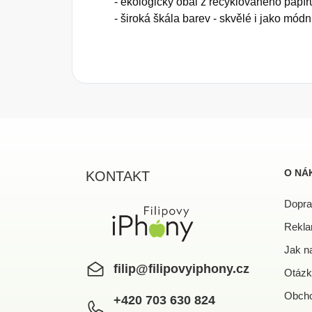
- ekologický obal z recyklovaného papír
- široká škála barev - skvělé i jako mód
Z
á
p
a
O NÁ
KONTAKT
t
í
Dopra
Rekla
Jak n
filip
@
filipovyiphony.cz
Otázk
Obcho
+420 703 630 824