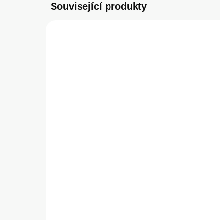
Související produkty
POUŽITÝ PRODUKT: A+
0% DPH
SKLADEM
(>5 KS)
Apple iPhone XR 64GB
Gu
Space Gray
Zad
Pr
3 490 Kč
29
3 490 Kč bez DPH
247
Do košíku