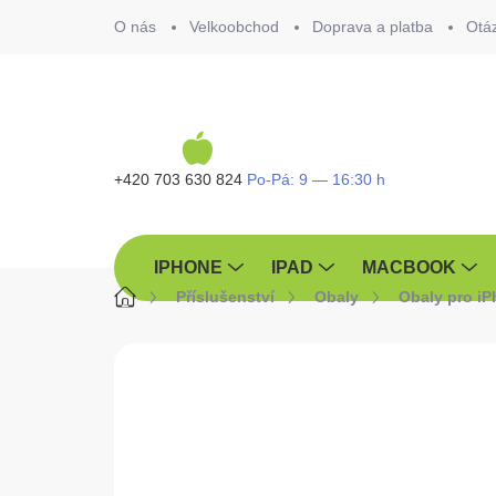
Přejít
O nás
Velkoobchod
Doprava a platba
Otá
na
obsah
+420 703 630 824
IPHONE
IPAD
MACBOOK
Domů
Příslušenství
Obaly
Obaly pro i
ZNAČKA:
TACTICAL