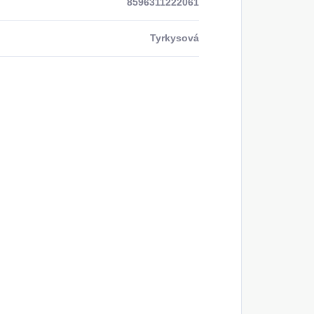
8596311222061
Tyrkysová