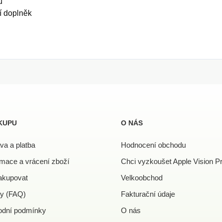
u
ní doplněk
KUPU
O NÁS
va a platba
Hodnocení obchodu
mace a vrácení zboží
Chci vyzkoušet Apple Vision P
akupovat
Velkoobchod
y (FAQ)
Fakturační údaje
dní podmínky
O nás