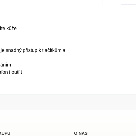
ité kůže
je snadný přístup k tlačítkům a
báním
on i outfit
KUPU
O NÁS