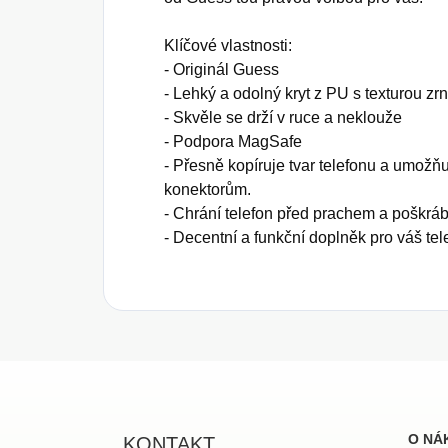
Klíčové vlastnosti:
- Originál Guess
- Lehký a odolný kryt z PU s texturou zrn
- Skvěle se drží v ruce a neklouže
- Podpora MagSafe
- Přesně kopíruje tvar telefonu a umožňu
konektorům.
- Chrání telefon před prachem a poškrá
- Decentní a funkční doplněk pro váš telef
Z
á
p
a
O NÁ
KONTAKT