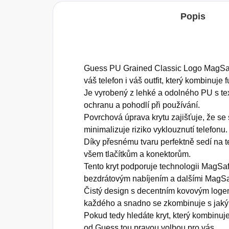
Popis
Guess PU Grained Classic Logo MagSafe
váš telefon i váš outfit, který kombinuje 
Je vyrobený z lehké a odolného PU s tex
ochranu a pohodlí při používání.
Povrchová úprava krytu zajišťuje, že se 
minimalizuje riziko vyklouznutí telefonu.
Díky přesnému tvaru perfektně sedí na 
všem tlačítkům a konektorům.
Tento kryt podporuje technologii MagSaf
bezdrátovým nabíjením a dalšími MagSa
Čistý design s decentním kovovým loge
každého a snadno se zkombinuje s jakým
Pokud tedy hledáte kryt, který kombinuje
od Guess tou pravou volbou pro vás.