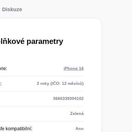
Diskuze
lňkové parametry
rie
:
iPhone 16
a
:
2 roky (IČO: 12 měsíců)
3666339304102
Zelená
e kompatibilní
:
Ano