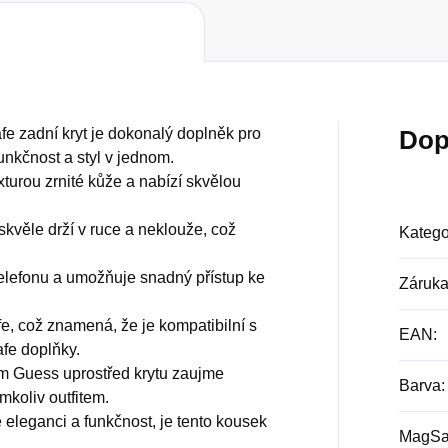
 zadní kryt je dokonalý doplněk pro
Dop
funkčnost a styl v jednom.
turou zrnité kůže a nabízí skvělou
skvěle drží v ruce a neklouže, což
Katego
telefonu a umožňuje snadný přístup ke
Záruk
e, což znamená, že je kompatibilní s
EAN
:
fe doplňky.
m Guess uprostřed krytu zaujme
Barva
:
koliv outfitem.
 eleganci a funkčnost, je tento kousek
MagSaf