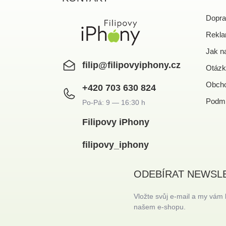
t
í
Dopra
Rekla
Jak n
filip
@
filipovyiphony.cz
Otázk
Obcho
+420 703 630 824
Podmí
Filipovy iPhony
filipovy_iphony
ODEBÍRAT NEWSL
Vložte svůj e-mail a my vám
našem e-shopu.