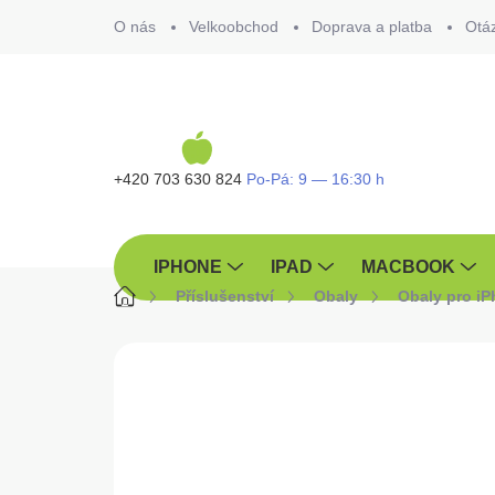
Přejít
O nás
Velkoobchod
Doprava a platba
Otá
na
obsah
+420 703 630 824
IPHONE
IPAD
MACBOOK
Domů
Příslušenství
Obaly
Obaly pro i
ZNAČKA:
GUESS