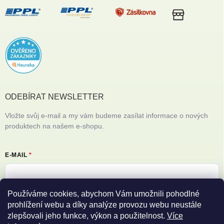
ODEBÍRAT NEWSLETTER
Vložte svůj e-mail a my vám budeme zasílat informace o nových
produktech na našem e-shopu.
E-MAIL
Používáme cookies, abychom Vám umožnili pohodlné
Vložením e-mailu souhlasíte s
podmínkami ochrany osobních údajů
prohlížení webu a díky analýze provozu webu neustále
zlepšovali jeho funkce, výkon a použitelnost.
Více
Přihlásit se