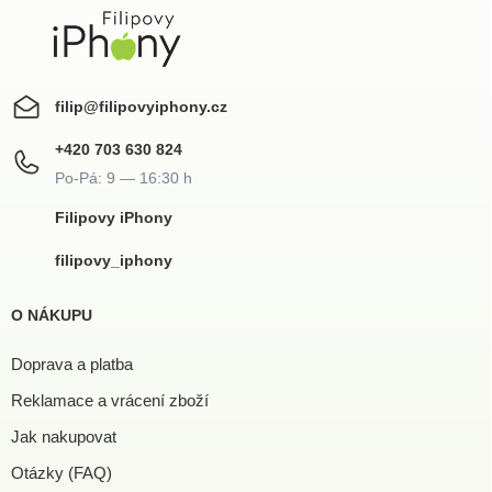
ý
p
i
s
u
filip
@
filipovyiphony.cz
+420 703 630 824
Filipovy iPhony
filipovy_iphony
O NÁKUPU
Doprava a platba
Reklamace a vrácení zboží
Jak nakupovat
Otázky (FAQ)