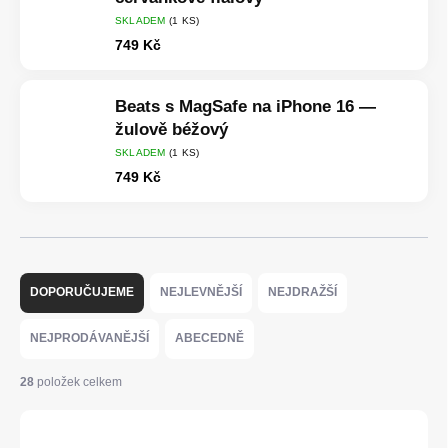
SKLADEM
(1 KS)
749 Kč
Beats s MagSafe na iPhone 16 —
žulově béžový
SKLADEM
(1 KS)
749 Kč
Ř
a
DOPORUČUJEME
NEJLEVNĚJŠÍ
NEJDRAŽŠÍ
z
e
NEJPRODÁVANĚJŠÍ
ABECEDNĚ
n
í
28
položek celkem
p
r
OTEVŘÍT FILTR
o