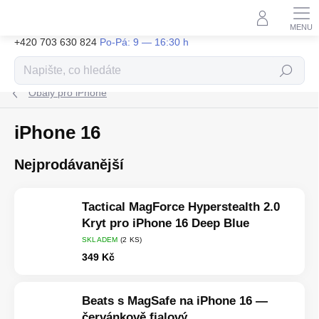
Přejít
na
obsah
+420 703 630 824
Hledat
Obaly pro iPhone
iPhone 16
Nejprodávanější
Tactical MagForce Hyperstealth 2.0
Kryt pro iPhone 16 Deep Blue
SKLADEM
(2 KS)
349 Kč
Beats s MagSafe na iPhone 16 —
červánkově fialový