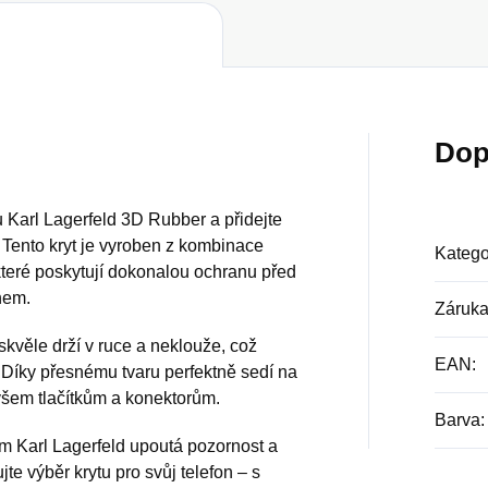
Dop
u Karl Lagerfeld 3D Rubber a přidejte
Tento kryt je vyroben z kombinace
Katego
teré poskytují dokonalou ochranu před
hem.
Záruk
skvěle drží v ruce a neklouže, což
EAN
:
. Díky přesnému tvaru perfektně sedí na
všem tlačítkům a konektorům.
Barva
:
em Karl Lagerfeld upoutá pozornost a
e výběr krytu pro svůj telefon – s