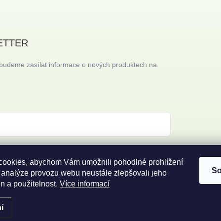
ETTER
 budeme zasílat informace o nových produktech na
 s
podmínkami ochrany osobních údajů
ookies, abychom Vám umožnili pohodlné prohlížení
So
 analýze provozu webu neustále zlepšovali jeho
n a použitelnost.
Více informací
í
ena.