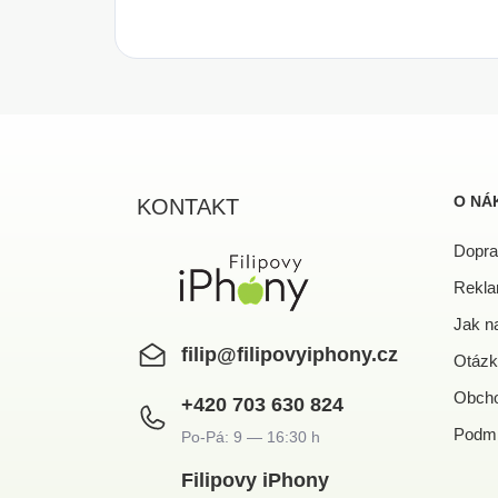
Z
á
p
a
O NÁ
KONTAKT
t
í
Dopra
Rekla
Jak n
filip
@
filipovyiphony.cz
Otázk
Obcho
+420 703 630 824
Podmí
Filipovy iPhony