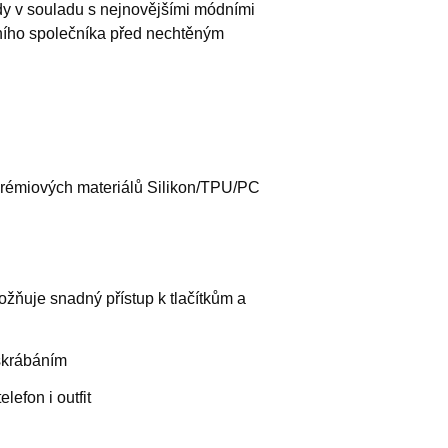
ždy v souladu s nejnovějšími módními
ního společníka před nechtěným
prémiových materiálů Silikon/TPU/PC
ožňuje snadný přístup k tlačítkům a
škrábáním
lefon i outfit