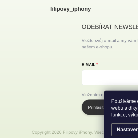
filipovy_iphony
ODEBÍRAT NEWSL
Vložte svůj e-mail a my vám
našem e-shopu.
E-MAIL
Vložením e-mailu souhlasíte
Používáme c
Přihlásit se
webu a díky
funkce, výko
Nastaven
Copyright 2026
Filipovy iPhony
. Všechna práva vyhraz