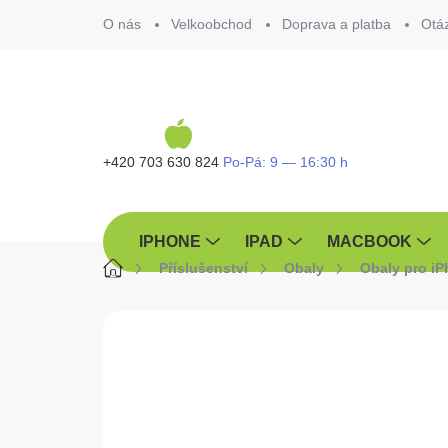
Přejít
O nás
Velkoobchod
Doprava a platba
Otá
na
obsah
+420 703 630 824
IPHONE
IPAD
MACBOOK
Domů
Příslušenství
Obaly
Obaly pro i
ZNAČKA:
KARL LAGERFELD