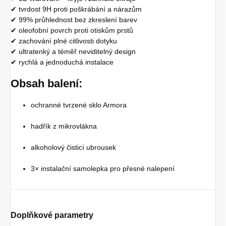
✔ tvrdost 9H proti poškrábání a nárazům
✔ 99% průhlednost bez zkreslení barev
✔ oleofobní povrch proti otiskům prstů
✔ zachování plné citlivosti dotyku
✔ ultratenký a téměř neviditelný design
✔ rychlá a jednoduchá instalace
Obsah balení:
ochranné tvrzené sklo Armora
hadřík z mikrovlákna
alkoholový čisticí ubrousek
3× instalační samolepka pro přesné nalepení
Doplňkové parametry