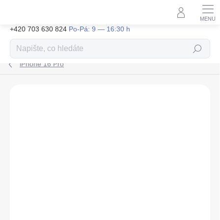
Přejít
na
obsah
+420 703 630 824
Hledat
iPhone 16 Pro
ZNAČKA:
ARMORA