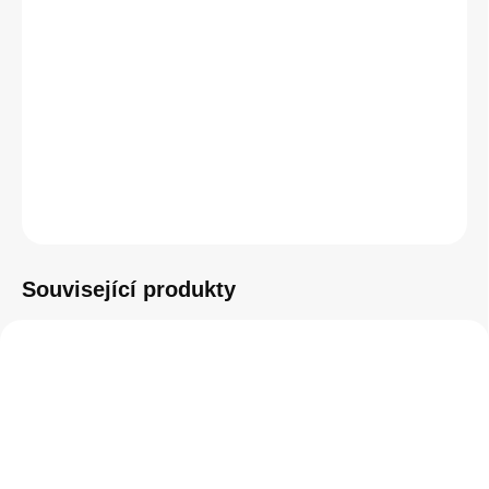
DETAILNÍ INFORMACE
−
+
Přidat do košíku
ZEPTAT SE
HLÍDAT
Související produkty