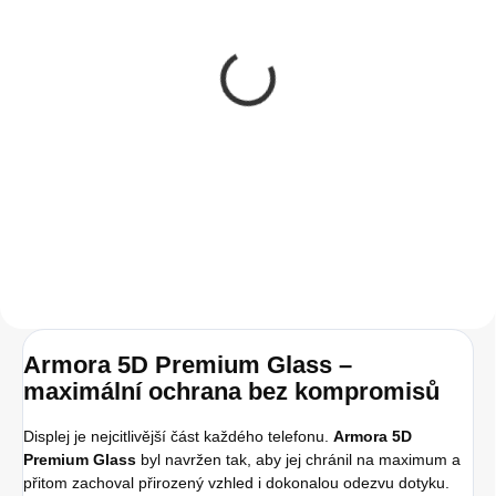
SKLADEM
(>5 KS)
Instalace tvrzeného
skla na zařízení
50 Kč
41,32 Kč bez DPH
Do košíku
Armora 5D Premium Glass –
maximální ochrana bez kompromisů
Displej je nejcitlivější část každého telefonu.
Armora 5D
Premium Glass
byl navržen tak, aby jej chránil na maximum a
přitom zachoval přirozený vzhled i dokonalou odezvu dotyku.