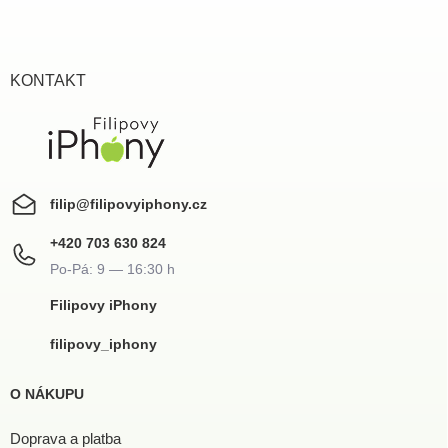
p
a
t
í
KONTAKT
filip
@
filipovyiphony.cz
+420 703 630 824
Filipovy iPhony
filipovy_iphony
O NÁKUPU
Doprava a platba