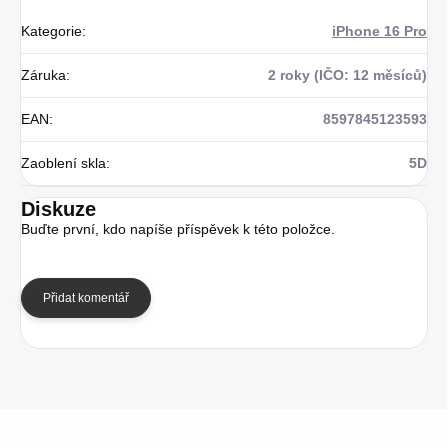
Kategorie
:
iPhone 16 Pro
Záruka
:
2 roky (IČO: 12 měsíců)
EAN
:
8597845123593
Zaoblení skla
:
5D
Diskuze
Buďte první, kdo napíše příspěvek k této položce.
Přidat komentář
Z
á