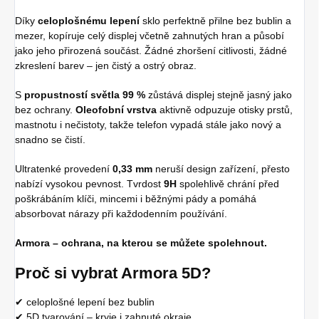
Díky
celoplošnému lepení
sklo perfektně přilne bez bublin a
mezer, kopíruje celý displej včetně zahnutých hran a působí
jako jeho přirozená součást. Žádné zhoršení citlivosti, žádné
zkreslení barev – jen čistý a ostrý obraz.
S
propustností světla 99 %
zůstává displej stejně jasný jako
bez ochrany.
Oleofobní vrstva
aktivně odpuzuje otisky prstů,
mastnotu i nečistoty, takže telefon vypadá stále jako nový a
snadno se čistí.
Ultratenké provedení
0,33 mm
neruší design zařízení, přesto
nabízí vysokou pevnost. Tvrdost
9H
spolehlivě chrání před
poškrábáním klíči, mincemi i běžnými pády a pomáhá
absorbovat nárazy při každodenním používání.
Armora – ochrana, na kterou se můžete spolehnout.
Proč si vybrat Armora 5D?
✔ celoplošné lepení bez bublin
✔ 5D tvarování – kryje i zahnuté okraje