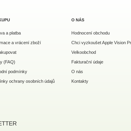
l
á
d
a
KUPU
O NÁS
c
í
va a platba
Hodnocení obchodu
p
r
mace a vrácení zboží
Chci vyzkoušet Apple Vision P
v
k
akupovat
Velkoobchod
y
y (FAQ)
Fakturační údaje
v
ý
dní podmínky
O nás
p
i
nky ochrany osobních údajů
Kontakty
s
u
ETTER