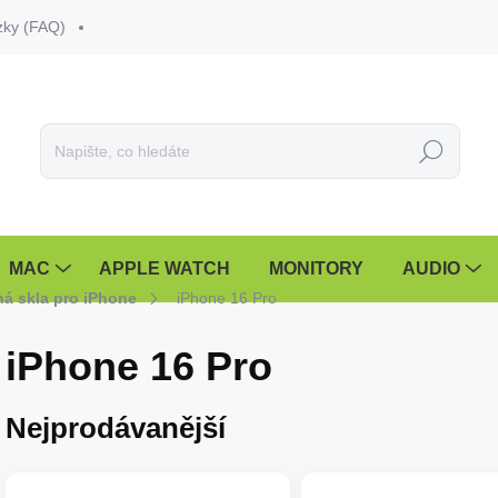
zky (FAQ)
Hledat
MAC
APPLE WATCH
MONITORY
AUDIO
ná skla pro iPhone
iPhone 16 Pro
iPhone 16 Pro
Nejprodávanější