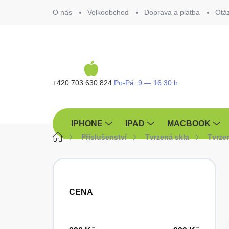
Přejít
O nás
Velkoobchod
Doprava a platba
Otá
na
obsah
+420 703 630 824
IPHONE
IPAD
MACBOOK
Domů
Příslušenství
Tvrzená skla
Tvrze
P
o
s
CENA
t
r
a