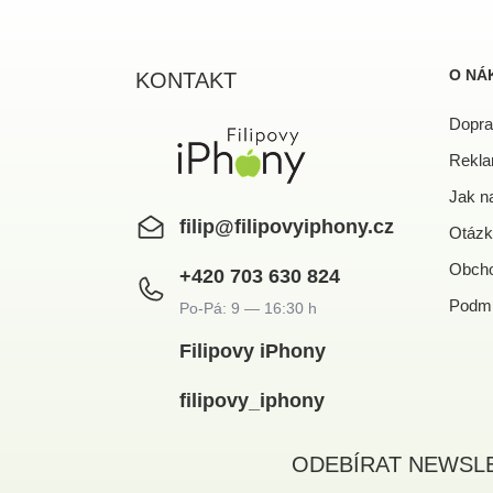
á
p
a
O NÁ
KONTAKT
t
í
Dopra
Rekla
Jak n
filip
@
filipovyiphony.cz
Otázk
Obcho
+420 703 630 824
Podmí
Filipovy iPhony
filipovy_iphony
ODEBÍRAT NEWSL