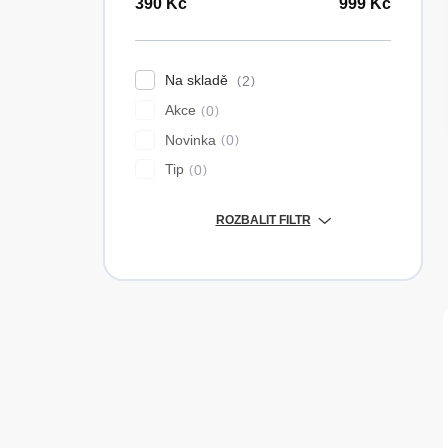
n
390
Kč
999
Kč
n
í
p
Na skladě
2
a
Akce
0
n
e
Novinka
0
l
Tip
0
ROZBALIT FILTR