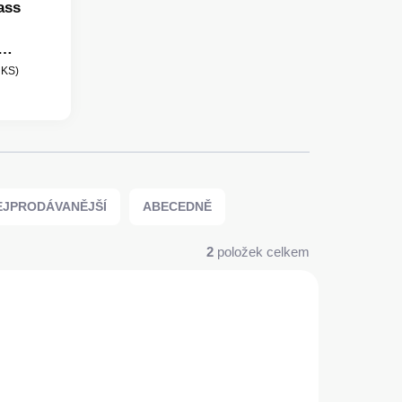
ass
klo pro
 KS)
 Pro s
ím
m
EJPRODÁVANĚJŠÍ
ABECEDNĚ
2
položek celkem