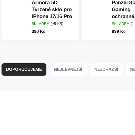
Armora 5D
PanzerGl
Tvrzené sklo pro
Gaming
iPhone 17/16 Pro
ochranné
tvrzené s
SKLADEM
(>5 KS)
SKLADEM
(1
iPhone 16
390 Kč
999 Kč
instalačn
rámečke
Ř
a
DOPORUČUJEME
NEJLEVNĚJŠÍ
NEJDRAŽŠÍ
N
z
e
n
í
V
p
ý
r
p
o
i
d
s
u
p
k
r