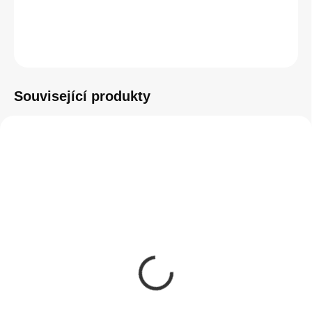
ZEPTAT SE
HLÍDAT
Související produkty
SKLADEM
(>5 KS)
Instalace tvrzeného
skla na zařízení
50 Kč