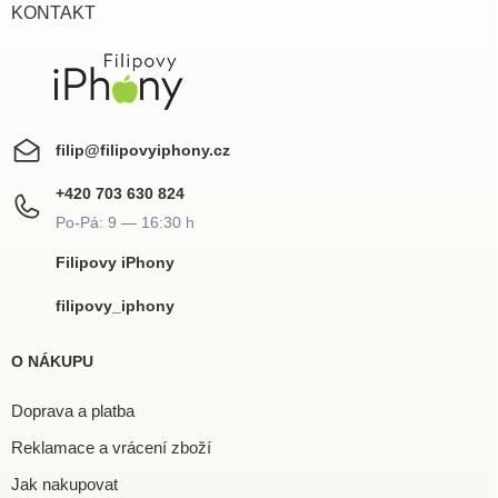
í
KONTAKT
filip
@
filipovyiphony.cz
+420 703 630 824
Filipovy iPhony
filipovy_iphony
O NÁKUPU
Doprava a platba
Reklamace a vrácení zboží
Jak nakupovat