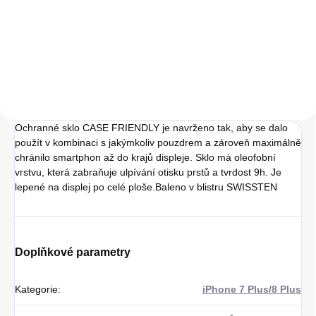
41,32 Kč bez DPH
Do košíku
Ochranné sklo CASE FRIENDLY je navrženo tak, aby se dalo
použít v kombinaci s jakýmkoliv pouzdrem a zároveň maximálně
chránilo smartphon až do krajů displeje. Sklo má oleofobní
vrstvu, která zabraňuje ulpívání otisku prstů a tvrdost 9h. Je
lepené na displej po celé ploše.Baleno v blistru SWISSTEN
Doplňkové parametry
Kategorie
:
iPhone 7 Plus/8 Plus