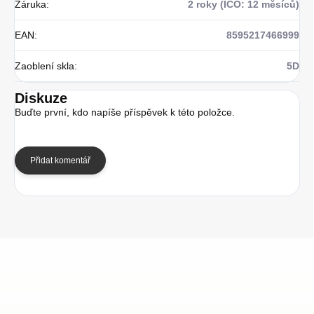
Záruka
:
2 roky (IČO: 12 měsíců)
EAN
:
8595217466999
Zaoblení skla
:
5D
Diskuze
Buďte první, kdo napíše příspěvek k této položce.
Přidat komentář
Z
á
p
a
t