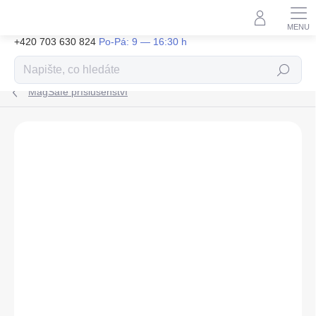
Přejít
na
obsah
+420 703 630 824
Hledat
MagSafe příslušenství
ZNAČKA:
CUBENEST