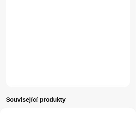
cena:
Bezdrátová magnetická nabíječka 3v1 je ideálním řešením pro
současné nabíjení dvou zařízení a Apple Watch. Tato univerzální
a kompaktní nabíječka je kompatibilní s funkcí MagSafe. Díky
svému elegantnímu designu a dvěma kloubům ji můžete snadno
složit a vzít kamkoliv s sebou. Podporuje rychlonabijení Apple
Watch.
DETAILNÍ INFORMACE
ZEPTAT SE
HLÍDAT
Související produkty