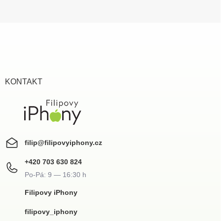
Z
á
p
a
t
í
KONTAKT
filip
@
filipovyiphony.cz
+420 703 630 824
Filipovy iPhony
filipovy_iphony