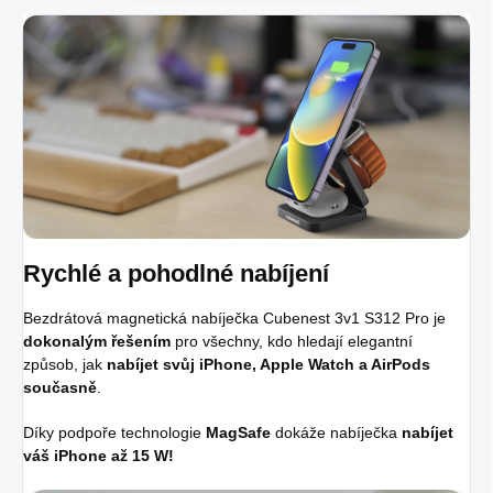
Rychlé a pohodlné nabíjení
Bezdrátová magnetická nabíječka Cubenest 3v1 S312 Pro je
dokonalým řešením
pro všechny, kdo hledají elegantní
způsob, jak
nabíjet svůj iPhone, Apple Watch a AirPods
současně
.
Díky podpoře technologie
MagSafe
dokáže nabíječka
nabíjet
váš iPhone až 15 W!