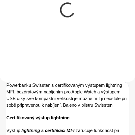
SWISSTEN POWER
Swissten Powerbanka
LINE POWER BANK
5000 mAh 10W černá
40000 mAh PRO
349 Kč
NOTEBOOKY 100W
2 399 Kč
288,43 Kč bez DPH
POWER DELIVERY
1 982,64 Kč bez DPH
Do košíku
BLACK
Do košíku
Powerbanku Swissten s certifikovaným výstupem lightning
MFI, bezdrátovým nabíjením pro Apple Watch a výstupem
USB díky své kompaktní velikosti je možné mít ji neustále při
sobě připravenou k nabíjení. Baleno v blistru Swissten
Certifikovaný výstup lightning
Výstup
lightning s certifikací MFI
zaručuje funkčnost při