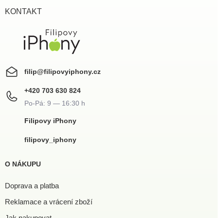
t
í
KONTAKT
filip
@
filipovyiphony.cz
+420 703 630 824
Filipovy iPhony
filipovy_iphony
O NÁKUPU
Doprava a platba
Reklamace a vrácení zboží
Jak nakupovat