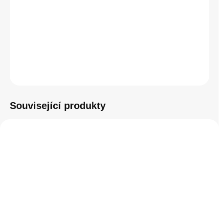
bezdrátovým nabíjením pro Apple Watch a výstupem USB.
DETAILNÍ INFORMACE
ZEPTAT SE
HLÍDAT
Související produkty
POŠKOZENÉ BALENÍ
SKLADEM
SKLADEM
(1 KS)
(1 KS)