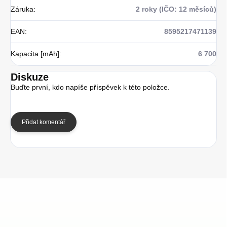
Záruka
:
2 roky (IČO: 12 měsíců)
EAN
:
8595217471139
Kapacita [mAh]
:
6 700
Diskuze
Buďte první, kdo napíše příspěvek k této položce.
Přidat komentář
Z
á
p
a