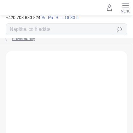
Přejít
na
obsah
+420 703 630 824
Hledat
Powerbanky
ZNAČKA:
SWISSTEN