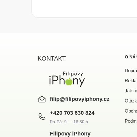
Z
á
p
a
O NÁ
KONTAKT
t
í
Dopra
Rekla
Jak n
filip
@
filipovyiphony.cz
Otázk
Obcho
+420 703 630 824
Podmí
Filipovy iPhony