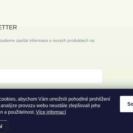
ETTER
 budeme zasílat informace o nových produktech na
 s
podmínkami ochrany osobních údajů
ookies, abychom Vám umožnili pohodlné prohlížení
So
 analýze provozu webu neustále zlepšovali jeho
n a použitelnost.
Více informací
í
ena.