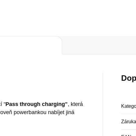
Do košíku
Dop
í "
Pass through charging"
, která
Katego
oveň powerbankou nabíjet jiná
Záruk