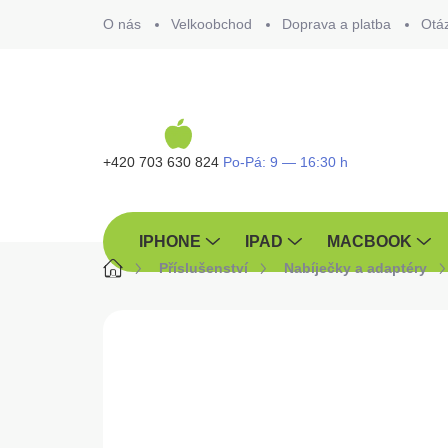
Přejít
O nás
Velkoobchod
Doprava a platba
Otá
na
obsah
+420 703 630 824
IPHONE
IPAD
MACBOOK
Domů
Příslušenství
Nabíječky a adaptéry
ZNAČKA:
SWISSTEN