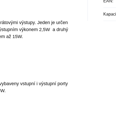
EAN
:
Kapaci
átovými výstupy. Jeden je určen
 výstupním výkonem 2,5W a druhý
nem až 15W.
vybaveny vstupní i výstupní porty
5W.