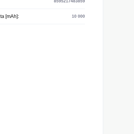
8595217483859
ta [mAh]
:
10 000