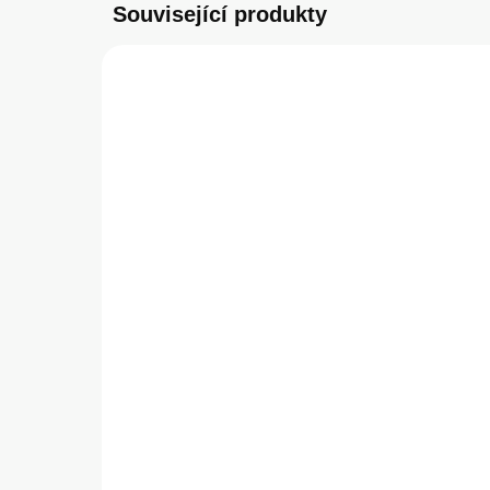
Související produkty
POŠKOZENÉ BALENÍ
SKLADEM
(1 KS)
Swissten Powerbanka
SW
5000 mAh 10W černá
PO
PR
349 Kč
PO
2 
288,43 Kč bez DPH
BL
1 9
Do košíku