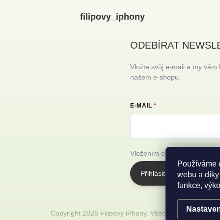
filipovy_iphony
ODEBÍRAT NEWSL
Vložte svůj e-mail a my vám
našem e-shopu.
E-MAIL
Vložením e-mailu souhlasíte
Používáme c
Přihlásit se
webu a díky
funkce, výko
Nastaven
Copyright 2026
Filipovy iPhony
. Všechna práva vyhraz