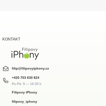
Z
á
p
a
t
í
KONTAKT
filip
@
filipovyiphony.cz
+420 703 630 824
Filipovy iPhony
filipovy_iphony