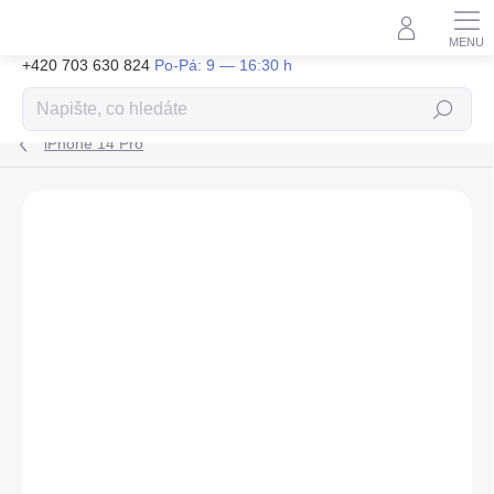
Přejít
na
obsah
+420 703 630 824
Hledat
iPhone 14 Pro
ZNAČKA:
GUESS