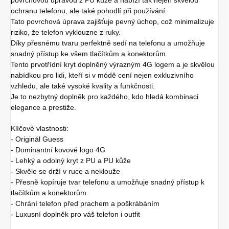
ochranu telefonu, ale také pohodlí při používání.
Tato povrchová úprava zajišťuje pevný úchop, což minimalizuje
riziko, že telefon vyklouzne z ruky.
Díky přesnému tvaru perfektně sedí na telefonu a umožňuje
snadný přístup ke všem tlačítkům a konektorům.
Tento prvotřídní kryt doplněný výrazným 4G logem a je skvělou
nabídkou pro lidi, kteří si v módě cení nejen exkluzivního
vzhledu, ale také vysoké kvality a funkčnosti.
Je to nezbytný doplněk pro každého, kdo hledá kombinaci
elegance a prestiže.
Klíčové vlastnosti:
- Originál Guess
- Dominantní kovové logo 4G
- Lehký a odolný kryt z PU a PU kůže
- Skvěle se drží v ruce a neklouže
- Přesně kopíruje tvar telefonu a umožňuje snadný přístup k
tlačítkům a konektorům.
- Chrání telefon před prachem a poškrábáním
- Luxusní doplněk pro váš telefon i outfit