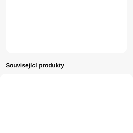
−
+
Přidat do košíku
ZEPTAT SE
HLÍDAT
Související produkty
SKLADEM
SKLADEM
(1 KS)
(3 KS)