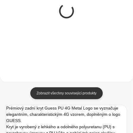
Guess Translucent
Tactical Velvet
MagSafe Zadní Kryt
Smoothie Kryt pro
pro iPhone 14 Pro
Apple iPhone 14 Pro
Pink
Sangria
599 Kč
349 Kč
495,04 Kč bez DPH
288,43 Kč bez DPH
Do košíku
Do košíku
Zobrazit všechny související produkty
Prémiový zadní kryt Guess PU 4G Metal Logo se vyznačuje
elegantním, charakteristickým 4G vzorem, doplněným o logo
GUESS.
Kryt je vyrobený z lehkého a odolného polyuretanu (PU) s
povrchovou úpravou z PU kůže a nabízí tak nejen skvělou