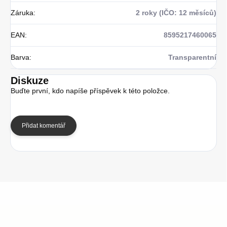
Záruka
:
2 roky (IČO: 12 měsíců)
EAN
:
8595217460065
Barva
:
Transparentní
Diskuze
Buďte první, kdo napíše příspěvek k této položce.
Přidat komentář
Z
á
p
a