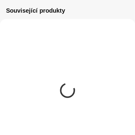
Související produkty
SKLADEM
SKLADEM
(2 KS)
(5 KS)
Tactical TPU Kryt pro
Tactical Velvet
Apple iPhone XR
Smoothie Kryt pro
Transparent
Apple iPhone XR Chilli
190 Kč
299 Kč
157,02 Kč bez DPH
247,11 Kč bez DPH
Do košíku
Do košíku