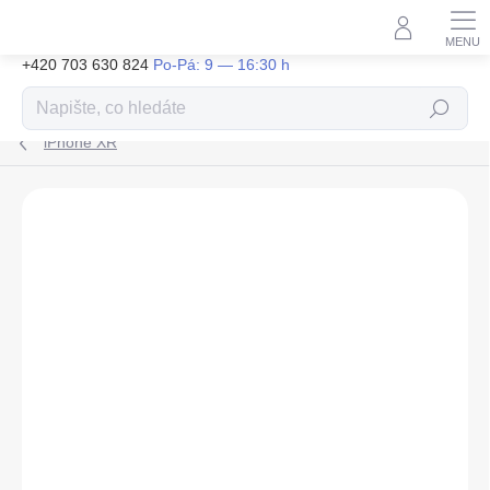
Přejít
na
obsah
+420 703 630 824
Hledat
iPhone XR
ZNAČKA:
SWISSTEN