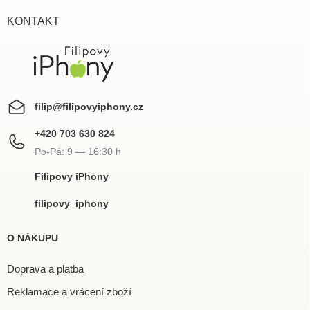
t
í
KONTAKT
filip
@
filipovyiphony.cz
+420 703 630 824
Filipovy iPhony
filipovy_iphony
O NÁKUPU
Doprava a platba
Reklamace a vrácení zboží